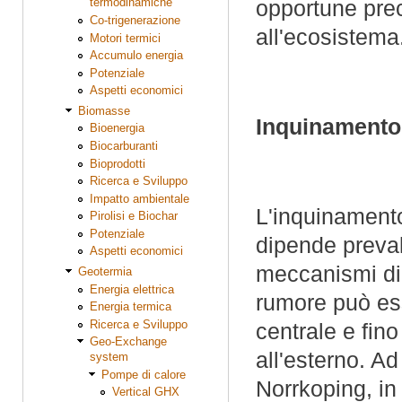
termodinamiche
opportune prec
Co-trigenerazione
all'ecosistema
Motori termici
Accumulo energia
Potenziale
Aspetti economici
Biomasse
Inquinamento
Bioenergia
Biocarburanti
Bioprodotti
Ricerca e Sviluppo
Impatto ambientale
L'inquinamento
Pirolisi e Biochar
Potenziale
dipende preval
Aspetti economici
meccanismi di m
Geotermia
Energia elettrica
rumore può esse
Energia termica
Ricerca e Sviluppo
centrale e fino
Geo-Exchange
all'esterno. A
system
Pompe di calore
Norrkoping, in
Vertical GHX