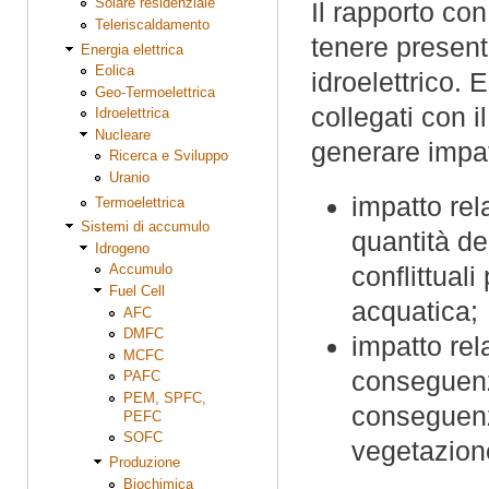
Solare residenziale
Il rapporto co
Teleriscaldamento
tenere present
Energia elettrica
Eolica
idroelettrico.
Geo-Termoelettrica
collegati con i
Idroelettrica
Nucleare
generare impatt
Ricerca e Sviluppo
Uranio
impatto rel
Termoelettrica
Sistemi di accumulo
quantità de
Idrogeno
conflittuali
Accumulo
Fuel Cell
acquatica;
AFC
DMFC
impatto rel
MCFC
conseguenza
PAFC
PEM, SPFC,
conseguenza
PEFC
SOFC
vegetazione
Produzione
Biochimica