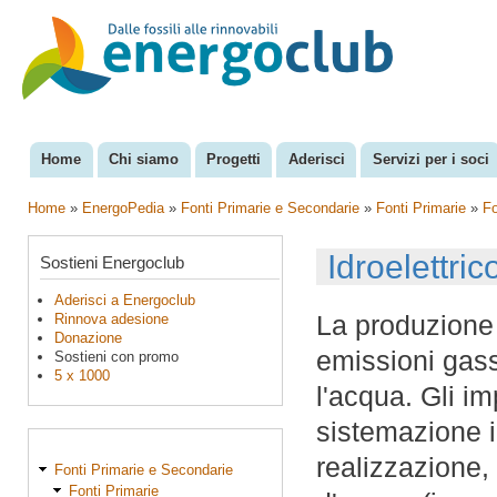
Sal
con
EnergoClub
per la
pri
riconversione
del sistema
energetico
Home
Chi siamo
Progetti
Aderisci
Servizi per i soci
Menu principale
Home
»
EnergoPedia
»
Fonti Primarie e Secondarie
»
Fonti Primarie
»
Fo
Tu sei qui
Idroelettri
Sostieni Energoclub
Aderisci a Energoclub
La produzione 
Rinnova adesione
Donazione
emissioni gass
Sostieni con promo
5 x 1000
l'acqua. Gli imp
sistemazione i
realizzazione,
Fonti Primarie e Secondarie
Fonti Primarie