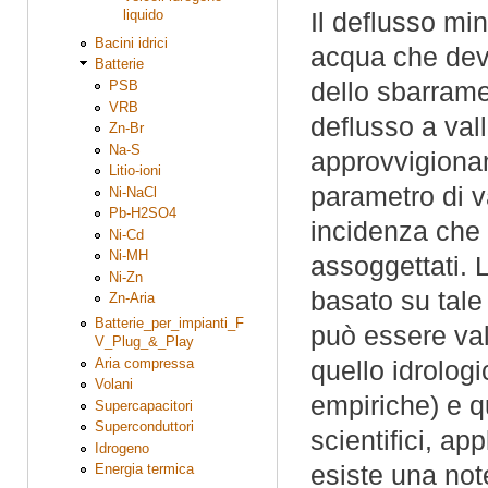
liquido
Il deflusso mi
Bacini idrici
acqua che deve
Batterie
dello sbarrame
PSB
VRB
deflusso a vall
Zn-Br
Na-S
approvvigionam
Litio-ioni
parametro di va
Ni-NaCl
Pb-H2SO4
incidenza che 
Ni-Cd
Ni-MH
assoggettati. L
Ni-Zn
basato su tale
Zn-Aria
Batterie_per_impianti_F
può essere valu
V_Plug_&_Play
Aria compressa
quello idrologi
Volani
empiriche) e qu
Supercapacitori
Superconduttori
scientifici, ap
Idrogeno
esiste una note
Energia termica