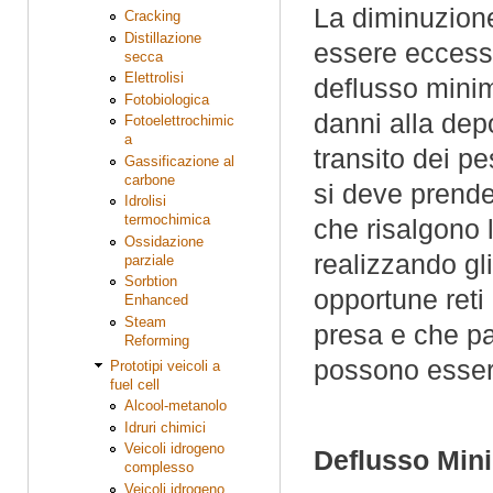
La diminuzione
Cracking
Distillazione
essere eccessi
secca
Elettrolisi
deflusso minim
Fotobiologica
danni alla depo
Fotoelettrochimic
a
transito dei p
Gassificazione al
carbone
si deve prende
Idrolisi
termochimica
che risalgono 
Ossidazione
realizzando gl
parziale
Sorbtion
opportune reti 
Enhanced
Steam
presa e che pas
Reforming
possono essere
Prototipi veicoli a
fuel cell
Alcool-metanolo
Idruri chimici
Veicoli idrogeno
Deflusso Mini
complesso
Veicoli idrogeno