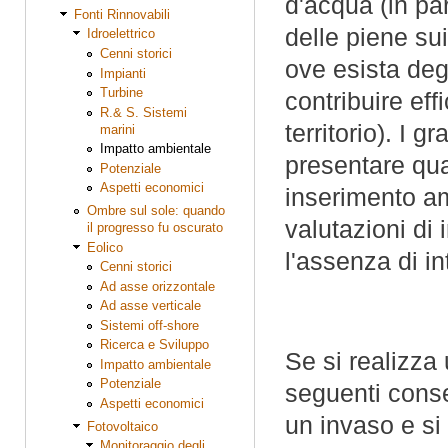
d'acqua (in pa
Fonti Rinnovabili
delle piene sui
Idroelettrico
Cenni storici
ove esista deg
Impianti
Turbine
contribuire ef
R.& S. Sistemi
territorio). I 
marini
Impatto ambientale
presentare qua
Potenziale
Aspetti economici
inserimento am
Ombre sul sole: quando
valutazioni di
il progresso fu oscurato
Eolico
l'assenza di i
Cenni storici
Ad asse orizzontale
Ad asse verticale
Sistemi off-shore
Ricerca e Sviluppo
Se si realizza
Impatto ambientale
Potenziale
seguenti cons
Aspetti economici
un invaso e si
Fotovoltaico
Monitoraggio degli