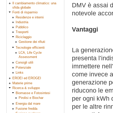
Il cambiamento climatico: una
DMV è assai de
sfida globale
notevole acco
Fonti di risparmio
Residenze e interni
Industria
Pubblico
Vantaggi
Trasporti
Riciclaggio
Gestione dei rifiuti
Tecnologie efficienti
La generazione 
LCA, Life Cycle
presenta l'ind
Assessment
Consigli utili
immettere nell
Potenziale
Links
come invece ac
EROEI ed EROGEI
generazione per
Materie prime
Ricerca & sviluppo
riducono le em
Biomasse e Fotosintesi
per ogni kWh d
Pirolisi e Biochar
Energia dal mare
per le altre ri
Fusione fredda