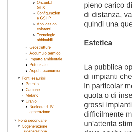
Orizontal
pieno carico d
GHX
di distanza, v
Configurazion
e GSHP
quindi una ques
Applicazioni
esistenti
Tecnologie
abbinabili
Estetica
Geostrutture
Accumulo termico
Impatto ambientale
Potenziale
La pubblica opi
Aspetti economici
di impianti che
Fonti esauribili
Petrolio
in particolar mo
Carbone
quota o di inse
Metano
Uranio
grossi impianti
Nucleare di IV
generazione
difficilmente 
Fonti secondarie
un’attenta stim
Cogenerazione
Trigenerazione