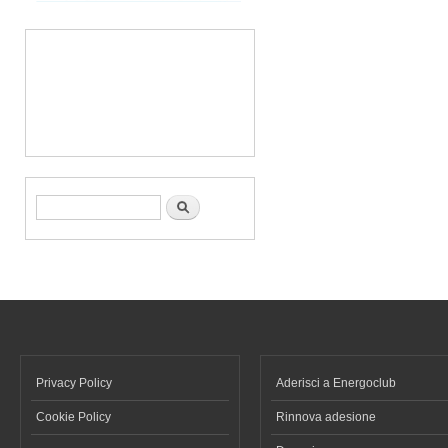
Form di ricerca
Cerca
Privacy Policy
Aderisci a Energoclub
Cookie Policy
Rinnova adesione