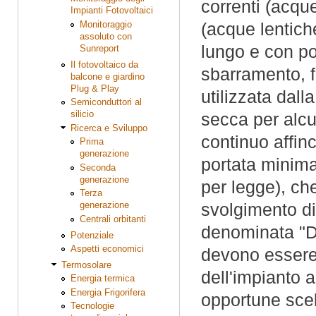
correnti (acqu
Impianti Fotovoltaici
Monitoraggio
(acque lentich
assoluto con
lungo e con pos
Sunreport
Il fotovoltaico da
sbarramento, fi
balcone e giardino
Plug & Play
utilizzata dall
Semiconduttori al
silicio
secca per alcu
Ricerca e Sviluppo
continuo affinc
Prima
generazione
portata minima
Seconda
generazione
per legge), che
Terza
generazione
svolgimento di t
Centrali orbitanti
denominata "De
Potenziale
Aspetti economici
devono essere 
Termosolare
dell'impianto 
Energia termica
Energia Frigorifera
opportune scel
Tecnologie