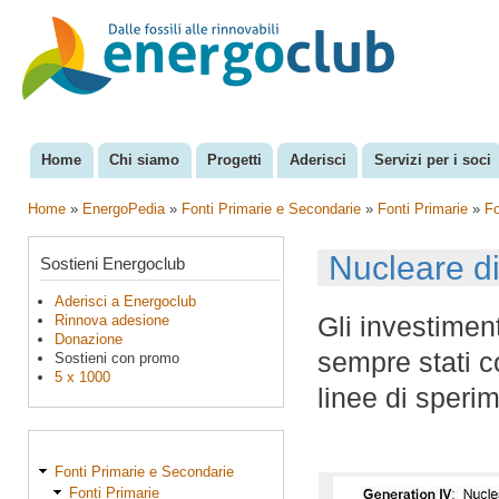
Sal
con
EnergoClub
per la
pri
riconversione
del sistema
energetico
Home
Chi siamo
Progetti
Aderisci
Servizi per i soci
Menu principale
Home
»
EnergoPedia
»
Fonti Primarie e Secondarie
»
Fonti Primarie
»
Fo
Tu sei qui
Nucleare d
Sostieni Energoclub
Aderisci a Energoclub
Gli investimen
Rinnova adesione
Donazione
sempre stati c
Sostieni con promo
5 x 1000
linee di speri
Fonti Primarie e Secondarie
Fonti Primarie