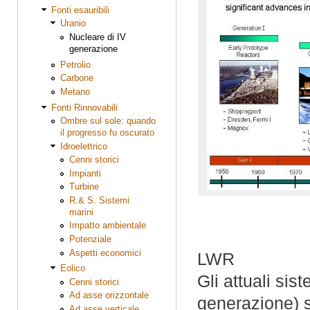
Fonti esauribili
Uranio
Nucleare di IV
generazione
Petrolio
Carbone
Metano
Fonti Rinnovabili
Ombre sul sole: quando
il progresso fu oscurato
Idroelettrico
Cenni storici
Impianti
Turbine
R.& S. Sistemi
marini
Impatto ambientale
Potenziale
Aspetti economici
LWR
Eolico
Gli attuali sis
Cenni storici
Ad asse orizzontale
generazione) si
Ad asse verticale