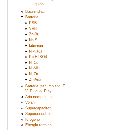
liquido
Bacini idrici
Batterie
PSB
VRB
Zn-Br
Na-S
Litio-ioni
Ni-NaCl
Pb-H2SO4
Ni-Cd
Ni-MH
Ni-Zn
Zn-Aria
Batterie_per_impianti_F
V_Plug_&_Play
Aria compressa
Volani
Supercapacitori
Superconduttori
Idrogeno
Energia termica