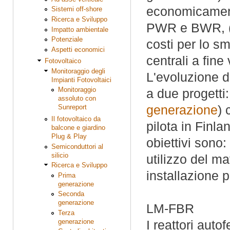
economicament
Sistemi off-shore
Ricerca e Sviluppo
PWR e BWR, ( 
Impatto ambientale
Potenziale
costi per lo sm
Aspetti economici
centrali a fine 
Fotovoltaico
Monitoraggio degli
L'evoluzione d
Impianti Fotovoltaici
Monitoraggio
a due progetti
assoluto con
generazione
) 
Sunreport
Il fotovoltaico da
pilota in Finla
balcone e giardino
Plug & Play
obiettivi sono
Semiconduttori al
silicio
utilizzo del mat
Ricerca e Sviluppo
installazione p
Prima
generazione
Seconda
generazione
LM-FBR
Terza
generazione
I reattori autof