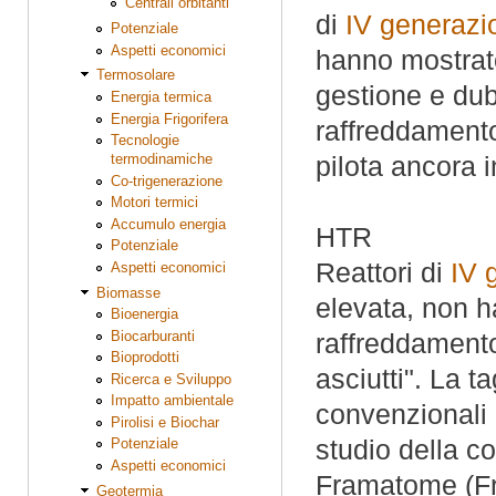
Centrali orbitanti
di
IV generazi
Potenziale
Aspetti economici
hanno mostrato
Termosolare
gestione e dub
Energia termica
Energia Frigorifera
raffreddamento
Tecnologie
termodinamiche
pilota ancora 
Co-trigenerazione
Motori termici
Accumulo energia
HTR
Potenziale
Reattori di
IV 
Aspetti economici
Biomasse
elevata, non h
Bioenergia
Biocarburanti
raffreddamento
Bioprodotti
asciutti". La ta
Ricerca e Sviluppo
Impatto ambientale
convenzionali 
Pirolisi e Biochar
studio della c
Potenziale
Aspetti economici
Framatome (Fr
Geotermia