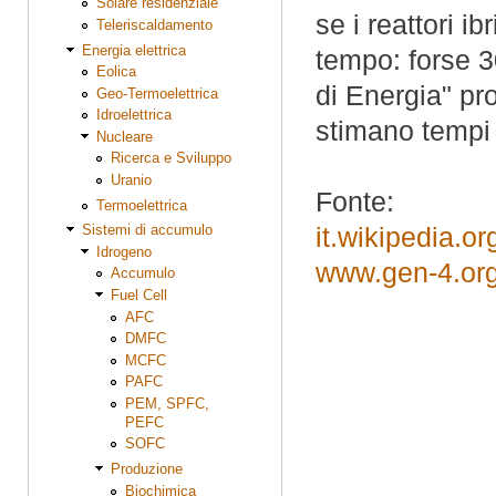
Solare residenziale
se i reattori i
Teleriscaldamento
Energia elettrica
tempo: forse 3
Eolica
di Energia" pr
Geo-Termoelettrica
Idroelettrica
stimano tempi 
Nucleare
Ricerca e Sviluppo
Uranio
Fonte:
Termoelettrica
Sistemi di accumulo
it.wikipedia.o
Idrogeno
www.gen-4.or
Accumulo
Fuel Cell
AFC
DMFC
MCFC
PAFC
PEM, SPFC,
PEFC
SOFC
Produzione
Biochimica