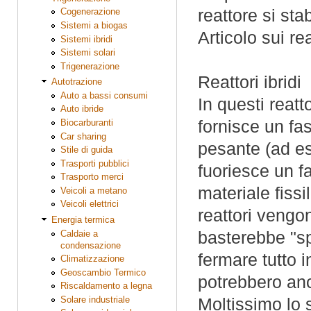
reattore si sta
Cogenerazione
Sistemi a biogas
Articolo sui r
Sistemi ibridi
Sistemi solari
Trigenerazione
Reattori ibridi
Autotrazione
Auto a bassi consumi
In questi reatt
Auto ibride
fornisce un fas
Biocarburanti
Car sharing
pesante (ad e
Stile di guida
Trasporti pubblici
fuoriesce un fa
Trasporto merci
materiale fissi
Veicoli a metano
Veicoli elettrici
reattori vengo
Energia termica
basterebbe "sp
Caldaie a
condensazione
fermare tutto i
Climatizzazione
Geoscambio Termico
potrebbero anc
Riscaldamento a legna
Solare industriale
Moltissimo lo 