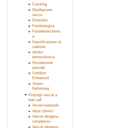
Cracking
Distillazione
secca
Elettrolisi
Fotobiologica
Fotoelettrochimic
a
Gassificazione al
carbone
Idrolisi
termochimica
Ossidazione
parziale
Sorbtion
Enhanced
Steam
Reforming
Prototipi veicoli a
fuel cell
Alcool-metanolo
Idruri chimici
Veicoli idrogeno
complesso
Veicoli idrogeno