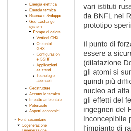
Energia elettrica
vari istituti r
Energia termica
da BNFL nel Re
Ricerca e Sviluppo
Geo-Exchange
prototipo spe
system
Pompe di calore
Vertical GHX
Il punto di for
Orizontal
GHX
essere a sicure
Configurazion
e GSHP
(dilatazione D
Applicazioni
esistenti
gli atomi si su
Tecnologie
quindi più diffi
abbinabili
Geostrutture
nucleo ad alta
Accumulo termico
gli effetti de
Impatto ambientale
Potenziale
ingegneri del 
Aspetti economici
inconcepibile 
Fonti secondarie
Cogenerazione
l'impianto di r
Trigenerazione