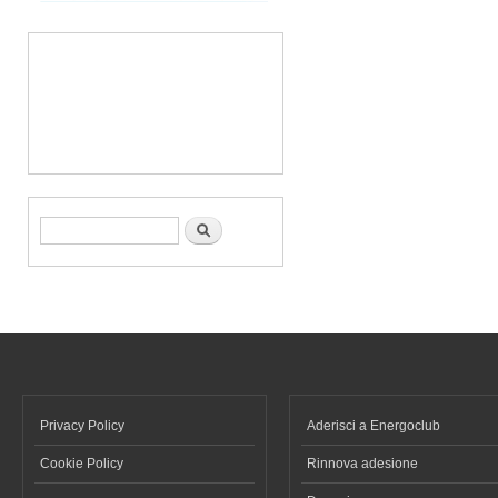
Form di ricerca
Cerca
Privacy Policy
Aderisci a Energoclub
Cookie Policy
Rinnova adesione