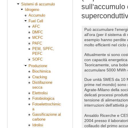
Sistemi di accumulo
sull'accumulo 
Idrogeno
superconduttiv
Accumulo
Fuel Cell
AFC
Può accumulare l'energi
DMFC
all'ora (per il sistema d
MCFC
esempio hanno perdite de
PAFC
molto efficienti nel ciclo 
PEM, SPFC,
PEFC
Attualmente si sono cost
SOFC
con capacità energetica 
Teoricamente, una bobin
Produzione
accumulare 5000 MWh di e
Biochimica
Cracking
Due unità SMES da 10 MW 
Distillazione
prime nel mondo) sono st
secca
Agrate-Milano della soc
Elettrolisi
delicati processi produt
Fotobiologica
tensione di alimentazio
Fotoelettrochimic
interruzioni dell'attività 
a
Gassificazione al
Ansaldo Ricerche e CESI
carbone
2004 presso il laboratori
Idrolisi
collaudo del primo accum