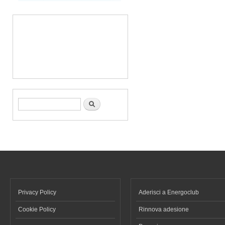
Form di ricerca
Cerca
Privacy Policy
Aderisci a Energoclub
Cookie Policy
Rinnova adesione