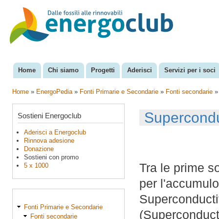
Sal
con
EnergoClub
per la
pri
riconversione
del sistema
energetico
Home
Chi siamo
Progetti
Aderisci
Servizi per i soci
Menu principale
Home
»
EnergoPedia
»
Fonti Primarie e Secondarie
»
Fonti secondarie
Tu sei qui
Supercondu
Sostieni Energoclub
Aderisci a Energoclub
Rinnova adesione
Donazione
Sostieni con promo
Tra le prime s
5 x 1000
per l'accumulo
Superconducti
Fonti Primarie e Secondarie
(Superconduct
Fonti secondarie