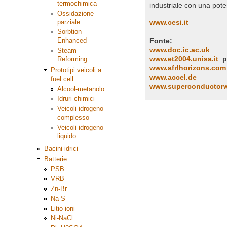
termochimica
industriale con una pot
Ossidazione
parziale
www.cesi.it
Sorbtion
Fonte:
Enhanced
www.doc.ic.ac.uk
Steam
www.et2004.unisa.it
p
Reforming
www.afrlhorizons.com
Prototipi veicoli a
www.accel.de
fuel cell
www.superconductor
Alcool-metanolo
Idruri chimici
Veicoli idrogeno
complesso
Veicoli idrogeno
liquido
Bacini idrici
Batterie
PSB
VRB
Zn-Br
Na-S
Litio-ioni
Ni-NaCl