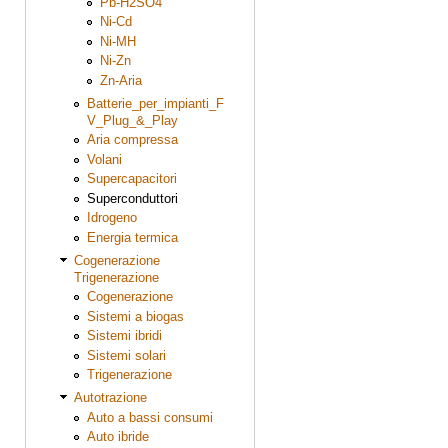
Pb-H2SO4
Ni-Cd
Ni-MH
Ni-Zn
Zn-Aria
Batterie_per_impianti_F
V_Plug_&_Play
Aria compressa
Volani
Supercapacitori
Superconduttori
Idrogeno
Energia termica
Cogenerazione
Trigenerazione
Cogenerazione
Sistemi a biogas
Sistemi ibridi
Sistemi solari
Trigenerazione
Autotrazione
Auto a bassi consumi
Auto ibride