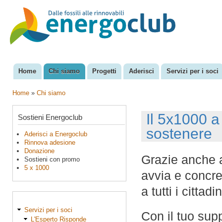
Sal
con
EnergoClub
per la
pri
riconversione
del sistema
energetico
Home
Chi siamo
Progetti
Aderisci
Servizi per i soci
Menu principale
Home
»
Chi siamo
Tu sei qui
Il 5x1000 a
Sostieni Energoclub
sostenere
Aderisci a Energoclub
Rinnova adesione
Donazione
Grazie anche 
Sostieni con promo
5 x 1000
avvia e concret
a tutti i cittadin
Servizi per i soci
Con il tuo sup
L'Esperto Risponde