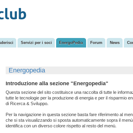
Salta al
Menu secondario
contenuto
principale
Aderisci
Servizi per i soci
EnergoPedia
Forum
News
Con
Energopedia
Introduzione alla sezione "Energopedia"
Questa sezione del sito costituisce una raccolta di tutte le informaz
tutte le tecnologie per la produzione di energia e per il risparmio en
di Ricerca & Sviluppo.
Per la navigazione in questa sezione basta fare riferimento al menù d
che si sta visualizzando si sposta automaticamente sopra il menù, il
identifica con un diverso colore rispetto al resto del menù.