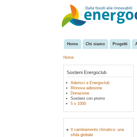
EnergoClub
per la
riconversione
del sistema
energetico
Home
Chi siamo
Progetti
Menu principale
Home
Tu sei qui
Sostieni Energoclub
Aderisci a Energoclub
Rinnova adesione
Donazione
Sostieni con promo
5 x 1000
Il cambiamento climatico: una
sfida globale