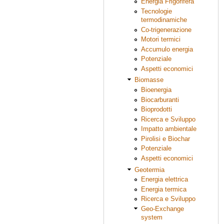
Energia Frigorifera
Tecnologie
termodinamiche
Co-trigenerazione
Motori termici
Accumulo energia
Potenziale
Aspetti economici
Biomasse
Bioenergia
Biocarburanti
Bioprodotti
Ricerca e Sviluppo
Impatto ambientale
Pirolisi e Biochar
Potenziale
Aspetti economici
Geotermia
Energia elettrica
Energia termica
Ricerca e Sviluppo
Geo-Exchange
system