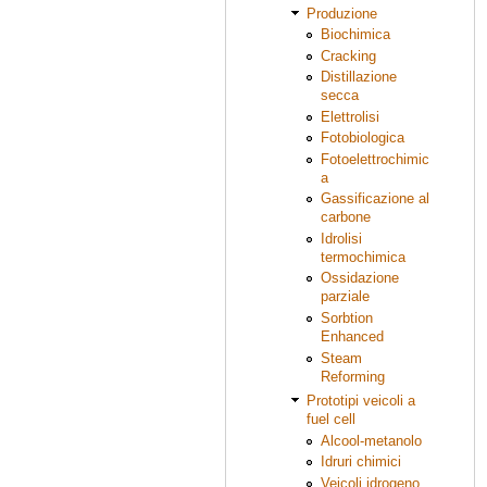
Produzione
Biochimica
Cracking
Distillazione
secca
Elettrolisi
Fotobiologica
Fotoelettrochimic
a
Gassificazione al
carbone
Idrolisi
termochimica
Ossidazione
parziale
Sorbtion
Enhanced
Steam
Reforming
Prototipi veicoli a
fuel cell
Alcool-metanolo
Idruri chimici
Veicoli idrogeno