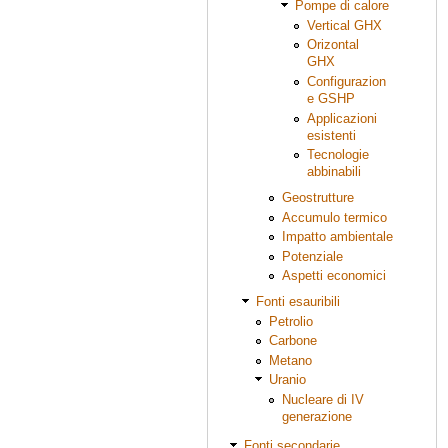
Pompe di calore
Vertical GHX
Orizontal
GHX
Configurazion
e GSHP
Applicazioni
esistenti
Tecnologie
abbinabili
Geostrutture
Accumulo termico
Impatto ambientale
Potenziale
Aspetti economici
Fonti esauribili
Petrolio
Carbone
Metano
Uranio
Nucleare di IV
generazione
Fonti secondarie