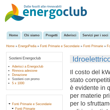
Sal
con
EnergoClub
per la
pri
riconversione
del sistema
energetico
Home
Chi siamo
Progetti
Aderisci
Servizi per i soci
Menu principale
Home
»
EnergoPedia
»
Fonti Primarie e Secondarie
»
Fonti Primarie
»
Fo
Tu sei qui
Idroelettri
Sostieni Energoclub
Aderisci a Energoclub
Il costo del kW
Rinnova adesione
Donazione
stato competiti
Sostieni con promo
5 x 1000
è evidente in 
per materie pr
per lo sfruttam
Fonti Primarie e Secondarie
Fonti Primarie