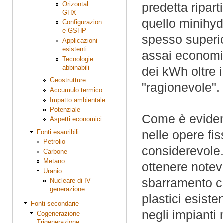
Orizontal
predetta ripart
GHX
quello minihyd
Configurazion
e GSHP
spesso superi
Applicazioni
esistenti
assai economic
Tecnologie
abbinabili
dei kWh oltre i
Geostrutture
"ragionevole".
Accumulo termico
Impatto ambientale
Potenziale
Come è evidente
Aspetti economici
nelle opere fi
Fonti esauribili
Petrolio
considerevole
Carbone
Metano
ottenere notevo
Uranio
sbarramento co
Nucleare di IV
generazione
plastici esiste
Fonti secondarie
negli impianti
Cogenerazione
Trigenerazione