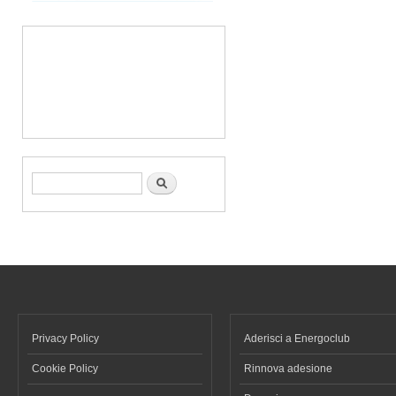
Form di ricerca
Cerca
Privacy Policy
Aderisci a Energoclub
Cookie Policy
Rinnova adesione