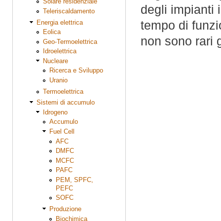
Solare residenziale
degli impianti 
Teleriscaldamento
tempo di funzi
Energia elettrica
Eolica
non sono rari g
Geo-Termoelettrica
Idroelettrica
Nucleare
Ricerca e Sviluppo
Uranio
Termoelettrica
Sistemi di accumulo
Idrogeno
Accumulo
Fuel Cell
AFC
DMFC
MCFC
PAFC
PEM, SPFC,
PEFC
SOFC
Produzione
Biochimica