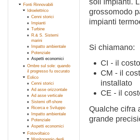
soli impianti.
Fonti Rinnovabili
grossomodo par
Idroelettrico
Cenni storici
impianti termoe
Impianti
Turbine
R.& S. Sistemi
marini
Si chiamano:
Impatto ambientale
Potenziale
Aspetti economici
CI - il cost
Ombre sul sole: quando
CM - il cos
il progresso fu oscurato
Eolico
installato
Cenni storici
Ad asse orizzontale
CE - il cos
Ad asse verticale
Sistemi off-shore
Qualche cifra a
Ricerca e Sviluppo
Impatto ambientale
grande precisi
Potenziale
Aspetti economici
Fotovoltaico
Monitoraggio degli