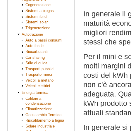
Cogenerazione
Sistemi a biogas
In generale il 
Sistemi ibridi
maturità econo
Sistemi solari
Trigenerazione
migliori rendi
Autotrazione
stessi che spe
Auto a bassi consumi
Auto ibride
Biocarburanti
Per il mini e s
Car sharing
Stile di guida
molti margini 
Trasporti pubblici
costi del kWh p
Trasporto merci
Veicoli a metano
non c'è ancora
Veicoli elettrici
adeguata. Qual
Energia termica
Caldaie a
kWh prodotto 
condensazione
Climatizzazione
attuali standar
Geoscambio Termico
Riscaldamento a legna
In generale s
Solare industriale