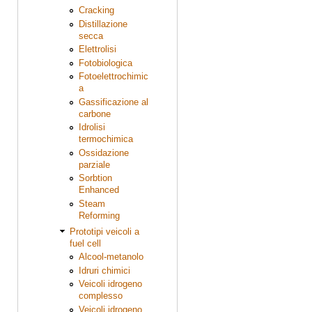
Cracking
Distillazione
secca
Elettrolisi
Fotobiologica
Fotoelettrochimic
a
Gassificazione al
carbone
Idrolisi
termochimica
Ossidazione
parziale
Sorbtion
Enhanced
Steam
Reforming
Prototipi veicoli a
fuel cell
Alcool-metanolo
Idruri chimici
Veicoli idrogeno
complesso
Veicoli idrogeno