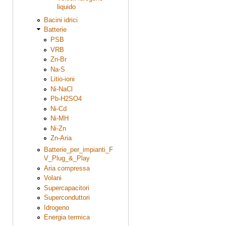
liquido
Bacini idrici
Batterie
PSB
VRB
Zn-Br
Na-S
Litio-ioni
Ni-NaCl
Pb-H2SO4
Ni-Cd
Ni-MH
Ni-Zn
Zn-Aria
Batterie_per_impianti_F
V_Plug_&_Play
Aria compressa
Volani
Supercapacitori
Superconduttori
Idrogeno
Energia termica