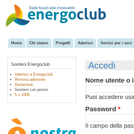
Sal
con
EnergoClub
per la
pri
riconversione
del sistema
energetico
Home
Chi siamo
Progetti
Aderisci
Servizi per i soci
Menu principale
Accedi
Sostieni Energoclub
Aderisci a Energoclub
Nome utente o i
Rinnova adesione
Donazione
Sostieni con promo
5 x 1000
Puoi accedere usan
Password
*
Il campo della pa