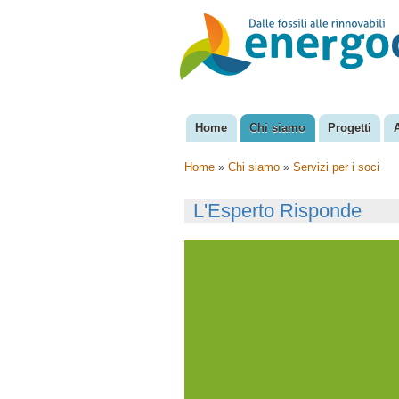
EnergoClub
per la
riconversione
del sistema
energetico
Home
Chi siamo
Progetti
Menu principale
Home
»
Chi siamo
»
Servizi per i soci
Tu sei qui
L'Esperto Risponde