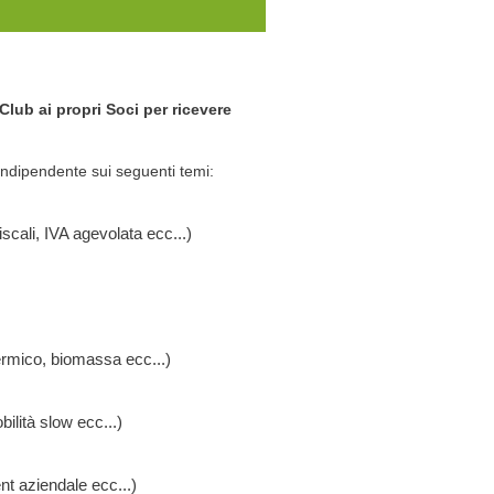
ub ai propri Soci per ricevere
 indipendente sui seguenti temi:
iscali, IVA agevolata ecc...)
termico, biomassa ecc...)
obilità slow ecc...)
nt aziendale ecc...)