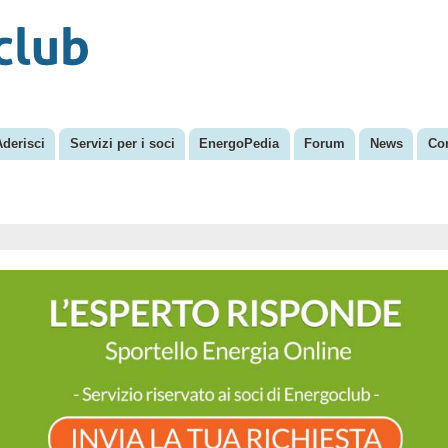
Salta al
Menu secondario
contenuto
principale
Aderisci
Servizi per i soci
EnergoPedia
Forum
News
Con