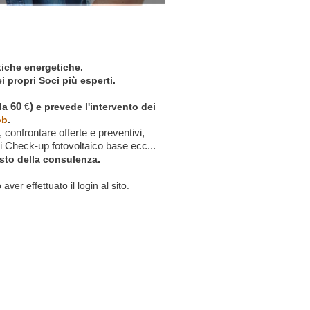
tiche energetiche.
i propri Soci più esperti.
60
)
da
€
e prevede l'intervento dei
ob
.
 confrontare offerte e preventivi,
 di Check-up fotovoltaico base ecc...
.
osto della consulenza
ver effettuato il login al sito.