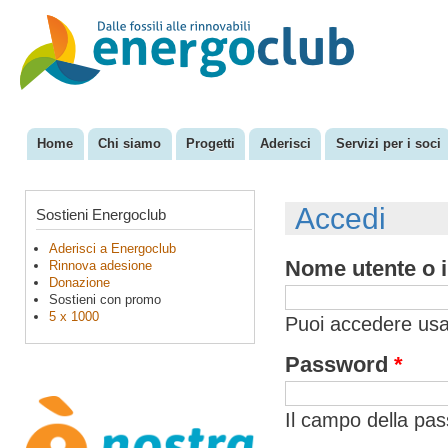
Sal
con
EnergoClub
per la
pri
riconversione
del sistema
energetico
Home
Chi siamo
Progetti
Aderisci
Servizi per i soci
Menu principale
Accedi
Sostieni Energoclub
Aderisci a Energoclub
Nome utente o i
Rinnova adesione
Donazione
Sostieni con promo
5 x 1000
Puoi accedere usan
Password
*
Il campo della pa