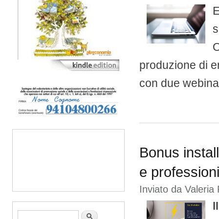
E
s
O
produzione di e
con due webina
Bonus instal
e professioni
Inviato da
Valeria 
I
Form di ricerca
Cerca