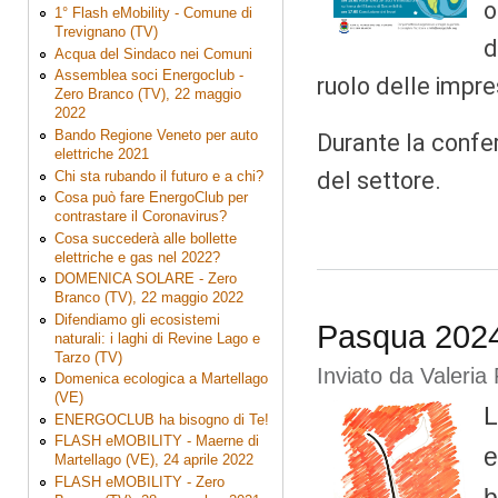
o
1° Flash eMobility - Comune di
Trevignano (TV)
d
Acqua del Sindaco nei Comuni
Assemblea soci Energoclub -
ruolo delle
impre
Zero Branco (TV), 22 maggio
2022
Bando Regione Veneto per auto
Durante la confer
elettriche 2021
del settore.
Chi sta rubando il futuro e a chi?
Cosa può fare EnergoClub per
contrastare il Coronavirus?
Cosa succederà alle bollette
elettriche e gas nel 2022?
DOMENICA SOLARE - Zero
Branco (TV), 22 maggio 2022
Difendiamo gli ecosistemi
Pasqua 202
naturali: i laghi di Revine Lago e
Tarzo (TV)
Inviato da
Valeria 
Domenica ecologica a Martellago
(VE)
L
ENERGOCLUB ha bisogno di Te!
FLASH eMOBILITY - Maerne di
e
Martellago (VE), 24 aprile 2022
FLASH eMOBILITY - Zero
b