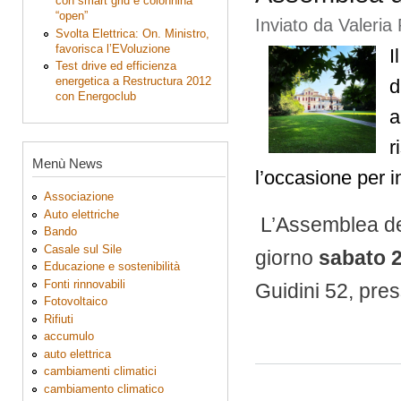
con smart grid e colonnina
“open”
Inviato da
Valeria 
Svolta Elettrica: On. Ministro,
favorisca l’EVoluzione
I
Test drive ed efficienza
energetica a Restructura 2012
d
con Energoclub
a
r
Menù News
l’occasione per i
Associazione
Auto elettriche
L’Assemblea dei 
Bando
Casale sul Sile
giorno
sabato 2
Educazione e sostenibilità
Fonti rinnovabili
Guidini 52, pres
Fotovoltaico
Rifiuti
accumulo
auto elettrica
cambiamenti climatici
cambiamento climatico