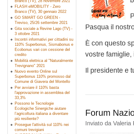
Branco (TV), 28 novembre 2021
FLASH eMOBILITY - Zero
Branco (TV), 30 gennaio 2022
P
GO SMART GO GREEN -
Treviso, 25/26 settembre 2021
Pasqua il nostr
Gita sociale a Revine Lago (TV) -
3 ottobre 2021
Incontri informativi per cittadini su
È con questo spi
110% Superbonus, Sismabonus e
Ecobonus vari con cessione del
vostre famiglie, 
credito
Mobilità elettrica al "Naturalmente
Trevignano" 2021
Il presidente e 
Nuovo evento Online sul
Superbonus 110% promosso dal
Comune di Giavera del Montello
Per avviare il 110% basta
l'approvazione in assemblea del
33,3%
Possono le Tecnologie
Ecologiche Sinergiche aiutare
Forum Naziona
l’agricoltura italiana a diventare
più resiliente?
Inviato da
Valeria 
Prosegue l'attività sul 110% nei
comuni trevigiani