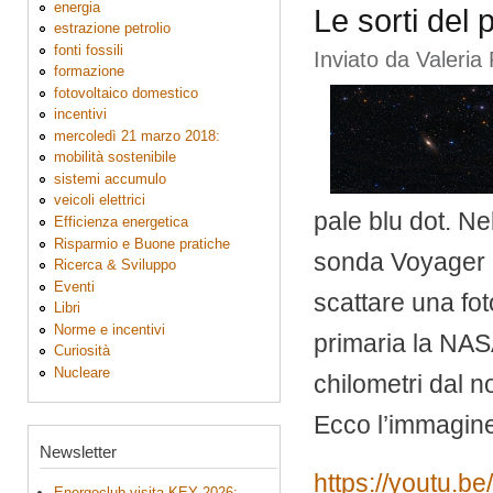
energia
Le sorti del 
estrazione petrolio
fonti fossili
Inviato da
Valeria 
formazione
fotovoltaico domestico
incentivi
mercoledì 21 marzo 2018:
mobilità sostenibile
sistemi accumulo
veicoli elettrici
pale blu dot. Ne
Efficienza energetica
Risparmio e Buone pratiche
sonda Voyager 1
Ricerca & Sviluppo
Eventi
scattare una fot
Libri
Norme e incentivi
primaria la NASA
Curiosità
Nucleare
chilometri dal n
Ecco l’immagine
Newsletter
https://youtu.
Energoclub visita KEY 2026: