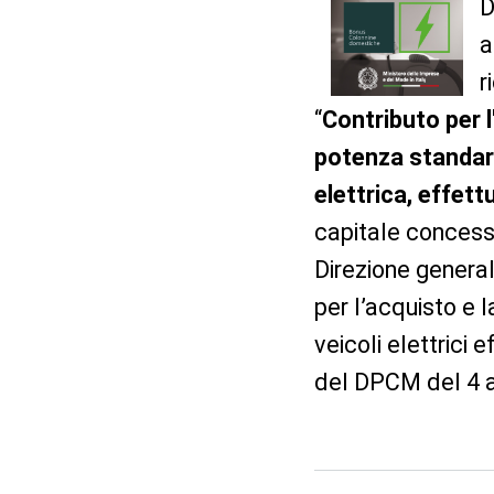
D
a
r
“
Contributo per l'
potenza standard 
elettrica, effett
capitale concesso
Direzione generale
per l’acquisto e l
veicoli elettrici 
del DPCM del 4 