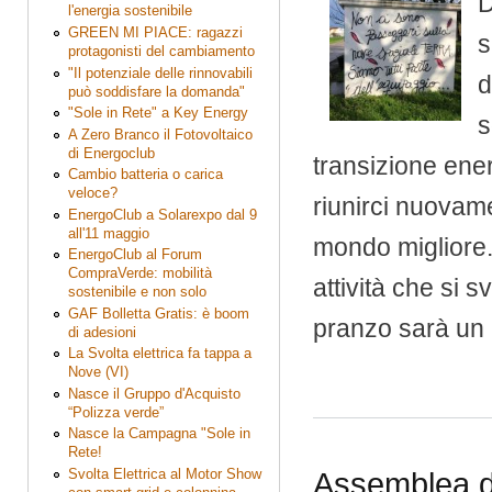
D
l'energia sostenibile
GREEN MI PIACE: ragazzi
s
protagonisti del cambiamento
"Il potenziale delle rinnovabili
d
può soddisfare la domanda"
"Sole in Rete" a Key Energy
s
A Zero Branco il Fotovoltaico
di Energoclub
transizione energ
Cambio batteria o carica
veloce?
riunirci nuovame
EnergoClub a Solarexpo dal 9
all'11 maggio
mondo migliore.
EnergoClub al Forum
CompraVerde: mobilità
attività che si 
sostenibile e non solo
GAF Bolletta Gratis: è boom
pranzo sarà un 
di adesioni
La Svolta elettrica fa tappa a
Nove (VI)
Nasce il Gruppo d'Acquisto
“Polizza verde”
Nasce la Campagna "Sole in
Rete!
Svolta Elettrica al Motor Show
Assemblea d