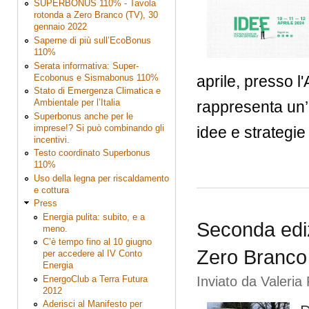
SUPERBONUS 110% - Tavola
rotonda a Zero Branco (TV), 30
gennaio 2022
Saperne di più sull’EcoBonus
110%
Serata informativa: Super-
Ecobonus e Sismabonus 110%
aprile, presso 
Stato di Emergenza Climatica e
Ambientale per l’Italia
rappresenta un’
Superbonus anche per le
imprese!? Si può combinando gli
idee e strategie 
incentivi.
Testo coordinato Superbonus
110%
Uso della legna per riscaldamento
e cottura
Press
Energia pulita: subito, e a
Seconda ediz
meno.
C’è tempo fino al 10 giugno
Zero Branco
per accedere al IV Conto
Energia
EnergoClub a Terra Futura
Inviato da
Valeria 
2012
Aderisci al Manifesto per