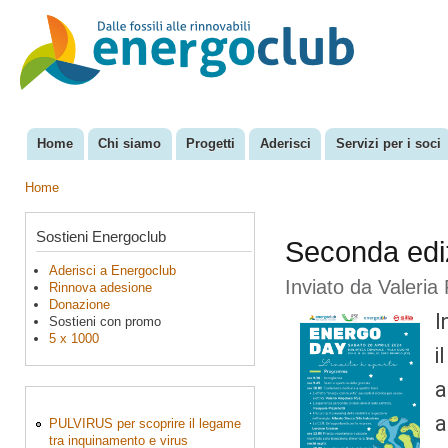
Sal
con
EnergoClub
per la
pri
riconversione
del sistema
energetico
Home
Chi siamo
Progetti
Aderisci
Servizi per i soci
Menu principale
Home
Tu sei qui
Sostieni Energoclub
Seconda edi
Aderisci a Energoclub
Inviato da
Valeria 
Rinnova adesione
Donazione
I
Sostieni con promo
5 x 1000
i
a
a
PULVIRUS per scoprire il legame
tra inquinamento e virus