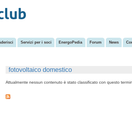
Salta al
Menu secondario
contenuto
principale
Aderisci
Servizi per i soci
EnergoPedia
Forum
News
Con
fotovoltaico domestico
Attualmente nessun contenuto è stato classificato con questo termi