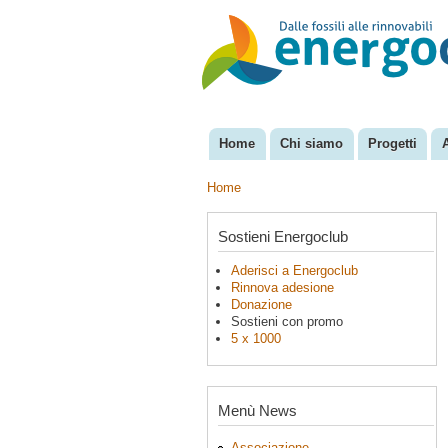
EnergoClub
per la
riconversione
del sistema
energetico
Home
Chi siamo
Progetti
Menu principale
Home
Tu sei qui
Sostieni Energoclub
Aderisci a Energoclub
Rinnova adesione
Donazione
Sostieni con promo
5 x 1000
Menù News
Associazione