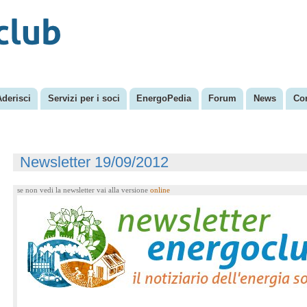
Menu secondario
Salta al
contenuto
principale
Aderisci
Servizi per i soci
EnergoPedia
Forum
News
Con
Newsletter 19/09/2012
se non vedi la newsletter vai alla versione
online