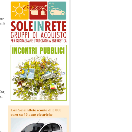
are
elli
Cnr,
al
Con SoleinRete sconto di 5.000
euro su 40 auto elettriche