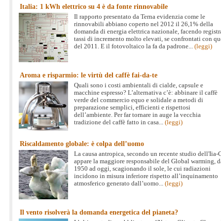
Italia: 1 kWh elettrico su 4 è da fonte rinnovabile
Il rapporto presentato da Terna evidenzia come le
rinnovabili abbiano coperto nel 2012 il 26,1% della
domanda di energia elettrica nazionale, facendo registr
tassi di incremento molto elevati, se confrontati con qu
del 2011. E il fotovoltaico la fa da padrone...
(leggi)
Aroma e risparmio: le virtù del caffè fai-da-te
Quali sono i costi ambientali di cialde, capsule e
macchine espresso? L’alternativa c’è: abbinare il caffè
verde del commercio equo e solidale a metodi di
preparazione semplici, efficienti e rispettosi
dell’ambiente. Per far tornare in auge la vecchia
tradizione del caffè fatto in casa...
(leggi)
Riscaldamento globale: è colpa dell’uomo
La causa antropica, secondo un recente studio dell'Iia-
appare la maggiore responsabile del Global warming, d
1950 ad oggi, scagionando il sole, le cui radiazioni
incidono in misura inferiore rispetto all’inquinamento
atmosferico generato dall’uomo...
(leggi)
Il vento risolverà la domanda energetica del pianeta?