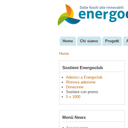
EnergoClub
per la
riconversione
del sistema
energetico
Menu principale
Home
Chi siamo
Progetti
Home
Tu sei qui
Sostieni Energoclub
Aderisci a Energoclub
Rinnova adesione
Donazione
Sostieni con promo
5 x 1000
Menù News
Associazione