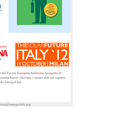
nti del Forum EnergeticAmbiente (progetto di
 quanti hanno riportato i propri dati nel registro
ti da EnergoClub.
azioni@energoclub.org