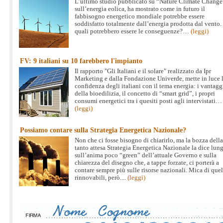
L’ultimo studio pubblicato su “Nature Climate Change
sull’energia eolica, ha mostrato come in futuro il
fabbisogno energetico mondiale potrebbe essere
soddisfatto totalmente dall’energia prodotta dal vento
quali potrebbero essere le conseguenze?…
(leggi)
FV: 9 italiani su 10 farebbero l'impianto
Il rapporto "Gli Italiani e il solare" realizzato da Ipr
Marketing e dalla Fondazione Univerde, mette in luce 
confidenza degli italiani con il tema energia: i vantagg
della bioedilizia, il concetto di “smart grid”, i propri
consumi energetici tra i quesiti posti agli intervistati…
(leggi)
Possiamo contare sulla Strategia Energetica Nazionale?
Non che ci fosse bisogno di chiarirlo, ma la bozza della
tanto attesa Strategia Energetica Nazionale la dice lun
sull’anima poco “green” dell’attuale Governo e sulla
chiarezza del disegno che, a tappe forzate, ci porterà a
contare sempre più sulle risorse nazionali. Mica di quel
rinnovabili, però....
(leggi)