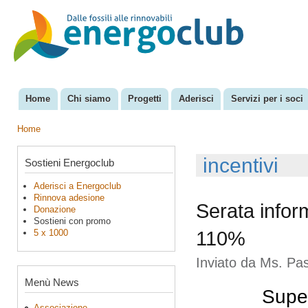
Sal
con
EnergoClub
per la
pri
riconversione
del sistema
energetico
Home
Chi siamo
Progetti
Aderisci
Servizi per i soci
Menu principale
Home
Tu sei qui
incentivi
Sostieni Energoclub
Aderisci a Energoclub
Rinnova adesione
Serata info
Donazione
Sostieni con promo
5 x 1000
110%
Inviato da
Ms. Pas
Menù News
Supe
Associazione