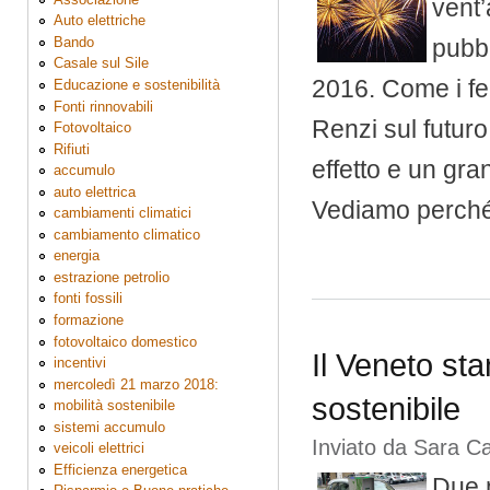
vent’
Auto elettriche
Bando
pubb
Casale sul Sile
2016. Come i fen
Educazione e sostenibilità
Fonti rinnovabili
Renzi sul futur
Fotovoltaico
Rifiuti
effetto e un gra
accumulo
auto elettrica
Vediamo perché
cambiamenti climatici
cambiamento climatico
energia
estrazione petrolio
fonti fossili
formazione
fotovoltaico domestico
Il Veneto sta
incentivi
mercoledì 21 marzo 2018:
sostenibile
mobilità sostenibile
sistemi accumulo
Inviato da
Sara C
veicoli elettrici
Efficienza energetica
Due m