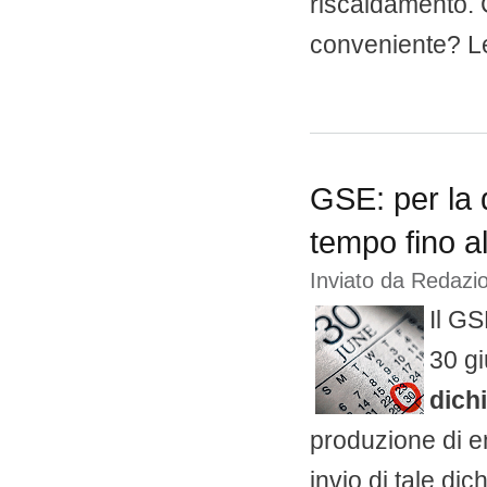
riscaldamento. C
conveniente? Leg
GSE: per la 
tempo fino a
Inviato da
Redazio
Il GS
30 gi
dich
produzione di en
invio di tale d