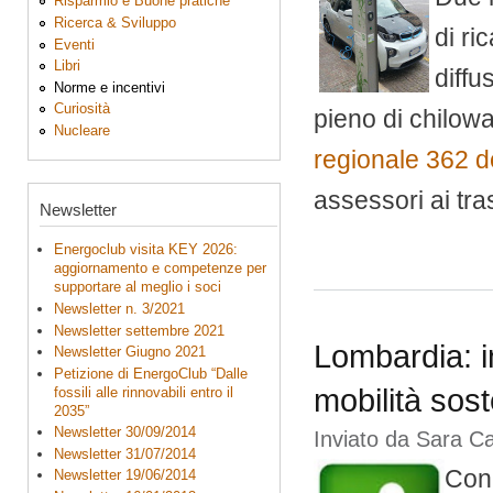
Risparmio e Buone pratiche
Ricerca & Sviluppo
di ri
Eventi
Libri
diffu
Norme e incentivi
Curiosità
pieno di chilowa
Nucleare
regionale 362 
assessori ai tras
Newsletter
Energoclub visita KEY 2026:
aggiornamento e competenze per
supportare al meglio i soci
Newsletter n. 3/2021
Newsletter settembre 2021
Lombardia: in
Newsletter Giugno 2021
Petizione di EnergoClub “Dalle
mobilità sost
fossili alle rinnovabili entro il
2035”
Newsletter 30/09/2014
Inviato da
Sara C
Newsletter 31/07/2014
Con
Newsletter 19/06/2014