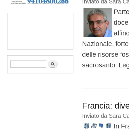
Inviato da
Sara C
Parte
docen
affin
Nazionale, fortem
delle risorse fo
Form di ricerca
Cerca
sacrosanto. Legg
Francia: div
Inviato da
Sara C
In Fr