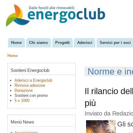
Sal
con
EnergoClub
per la
pri
riconversione
del sistema
energetico
Home
Chi siamo
Progetti
Aderisci
Servizi per i soci
Menu principale
Home
Tu sei qui
Norme e inc
Sostieni Energoclub
Aderisci a Energoclub
Rinnova adesione
Il rilancio de
Donazione
Sostieni con promo
5 x 1000
più
Inviato da
Redazio
Menù News
Gli s
Associazione