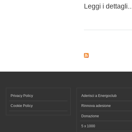
Leggi i dettagli..
Pagine
Privacy Policy
Aderisci a Energoclub
Cookie Policy
Rinnova adesione
Donazione
5 x 1000