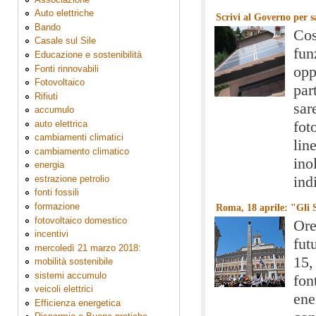
Auto elettriche
Scrivi al Governo per s
Bando
Cos
Casale sul Sile
fun
Educazione e sostenibilità
Fonti rinnovabili
opp
Fotovoltaico
par
Rifiuti
sar
accumulo
auto elettrica
fot
cambiamenti climatici
lin
cambiamento climatico
ino
energia
estrazione petrolio
ind
fonti fossili
formazione
Roma, 18 aprile: "Gli S
fotovoltaico domestico
Ore
incentivi
fut
mercoledì 21 marzo 2018:
15,
mobilità sostenibile
sistemi accumulo
fon
veicoli elettrici
ene
Efficienza energetica