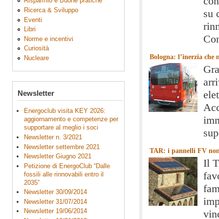
con
Risparmio e Buone pratiche
Ricerca & Sviluppo
su 
Eventi
rin
Libri
Con
Norme e incentivi
Curiosità
Bologna: l’inerzia che
Nucleare
Gra
arr
Newsletter
ele
Acc
Energoclub visita KEY 2026:
imm
aggiornamento e competenze per
supportare al meglio i soci
sup
Newsletter n. 3/2021
Newsletter settembre 2021
TAR: i pannelli FV non
Newsletter Giugno 2021
Il 
Petizione di EnergoClub “Dalle
fav
fossili alle rinnovabili entro il
2035”
fam
Newsletter 30/09/2014
imp
Newsletter 31/07/2014
Newsletter 19/06/2014
vin