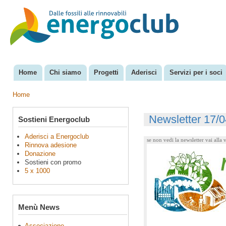
Sal
con
EnergoClub
per la
pri
riconversione
del sistema
energetico
Menu principale
Home
Chi siamo
Progetti
Aderisci
Servizi per i soci
Home
Tu sei qui
Newsletter 17/
Sostieni Energoclub
Aderisci a Energoclub
se non vedi la newsletter vai alla
Rinnova adesione
Donazione
Sostieni con promo
5 x 1000
Menù News
Associazione