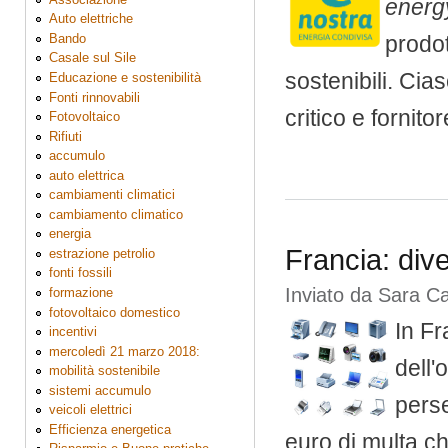
energ
Auto elettriche
Bando
prodot
Casale sul Sile
sostenibili. Ci
Educazione e sostenibilità
Fonti rinnovabili
critico e fornito
Fotovoltaico
Rifiuti
accumulo
auto elettrica
cambiamenti climatici
cambiamento climatico
energia
Francia: div
estrazione petrolio
fonti fossili
Inviato da
Sara C
formazione
fotovoltaico domestico
In Fr
incentivi
mercoledì 21 marzo 2018:
dell'
mobilità sostenibile
sistemi accumulo
perse
veicoli elettrici
Efficienza energetica
euro di multa c