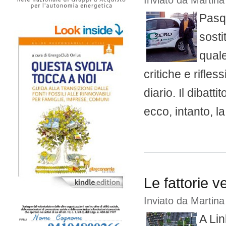
Inviato da
Martina
Pasqu
sosti
quale
critiche e rifle
diario. Il dibat
ecco, intanto, la
Le fattorie ve
Inviato da
Martina
A Lin