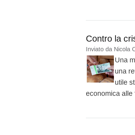
Contro la cri
Inviato da
Nicola 
Una mo
una re
utile 
economica alle f