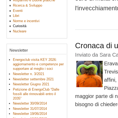
Risparmio e Buone pratiche
Ricerca & Sviluppo
l'invecchiamento
Eventi
Libri
Norme e incentivi
Curiosità
Nucleare
Cronaca di u
Newsletter
Inviato da
Sara C
Energoclub visita KEY 2026:
Eravam
aggiornamento e competenze per
supportare al meglio i soci
Trevis
Newsletter n. 3/2021
affini
Newsletter settembre 2021
Newsletter Giugno 2021
Piazza
Petizione di EnergoClub “Dalle
fossili alle rinnovabili entro il
maggior parte di n
2035”
bisogno di chiederci
Newsletter 30/09/2014
Newsletter 31/07/2014
Newsletter 19/06/2014