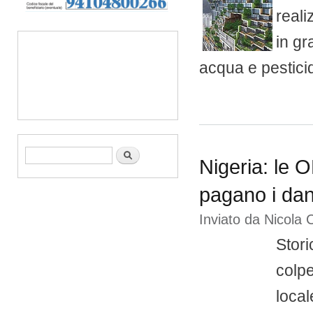
reali
in gr
acqua e pesticidi
Form di ricerca
Cerca
Nigeria: le 
pagano i dan
Inviato da
Nicola 
Stori
colpe
local