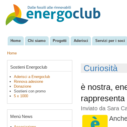
Sal
con
EnergoClub
per la
pri
riconversione
del sistema
energetico
Home
Chi siamo
Progetti
Aderisci
Servizi per i soci
Menu principale
Home
Tu sei qui
Curiosità
Sostieni Energoclub
Aderisci a Energoclub
Rinnova adesione
è nostra, ene
Donazione
Sostieni con promo
5 x 1000
rappresenta
Inviato da
Sara C
Menù News
Anche 
Associazione