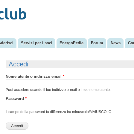
Salta al
Menu secondario
contenuto
principale
Aderisci
Servizi per i soci
EnergoPedia
Forum
News
Con
Accedi
Nome utente o indirizzo email
*
Puoi accedere usando il tuo indirizzo e-mail o il tuo nome utente.
Password
*
Il campo della password fa differenza tra minuscolo/MAIUSCOLO