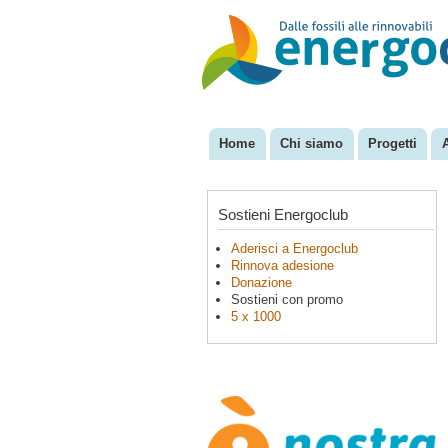
EnergoClub
per la
riconversione
del sistema
energetico
Home
Chi siamo
Progetti
Menu principale
Sostieni Energoclub
Aderisci a Energoclub
Rinnova adesione
Donazione
Sostieni con promo
5 x 1000