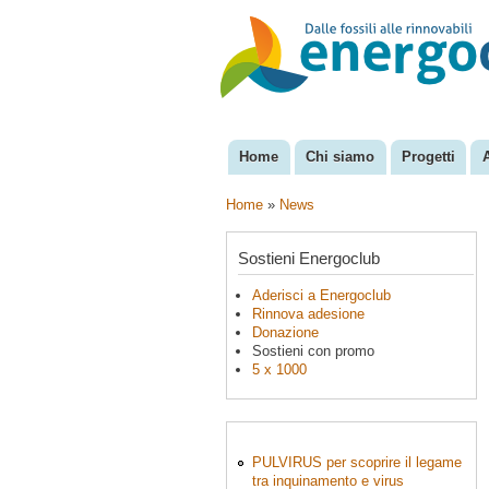
EnergoClub
per la
riconversione
del sistema
energetico
Home
Chi siamo
Progetti
Menu principale
Home
»
News
Tu sei qui
Sostieni Energoclub
Aderisci a Energoclub
Rinnova adesione
Donazione
Sostieni con promo
5 x 1000
PULVIRUS per scoprire il legame
tra inquinamento e virus