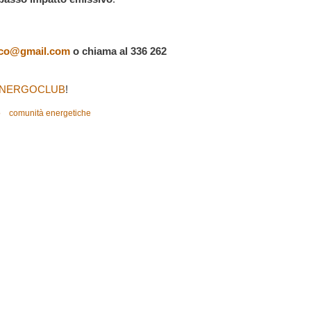
anco@gmail.com
o chiama al 336 262
 ENERGOCLUB
!
o
comunità energetiche