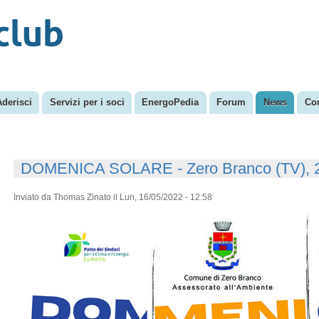
Salta al
Menu secondario
contenuto
principale
Aderisci
Servizi per i soci
EnergoPedia
Forum
News
Con
DOMENICA SOLARE - Zero Branco (TV), 
Inviato da
Thomas Zinato
il Lun, 16/05/2022 - 12:58