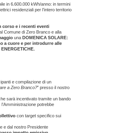
bile in 6.600.000 kWh/anno: in termini
trici residenziali per l’intero territorio
 corso e i recenti eventi
 al Comune di Zero Branco e alla
maggio
una
DOMENICA SOLARE:
o a cuore e per introdurre alle
À ENERGETICHE.
cipanti e compilazione di un
ivare a Zero Branco?
” presso il nostro
che sarà incentivato tramite un bando
, l’Amministrazione potrebbe
llettivo
con target specifico sui
te e dal nostro Presidente
 basso impatto emissivo
.