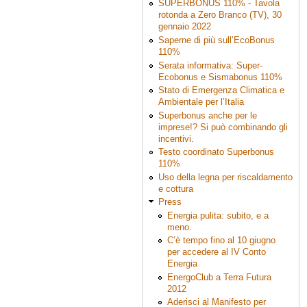
SUPERBONUS 110% - Tavola
rotonda a Zero Branco (TV), 30
gennaio 2022
Saperne di più sull’EcoBonus
110%
Serata informativa: Super-
Ecobonus e Sismabonus 110%
Stato di Emergenza Climatica e
Ambientale per l’Italia
Superbonus anche per le
imprese!? Si può combinando gli
incentivi.
Testo coordinato Superbonus
110%
Uso della legna per riscaldamento
e cottura
Press
Energia pulita: subito, e a
meno.
C’è tempo fino al 10 giugno
per accedere al IV Conto
Energia
EnergoClub a Terra Futura
2012
Aderisci al Manifesto per