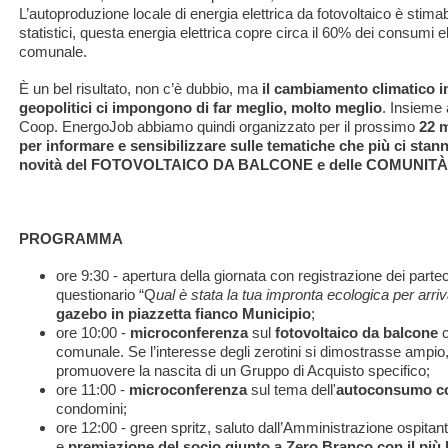
L’autoproduzione locale di energia elettrica da fotovoltaico è stima
statistici, questa energia elettrica copre circa il 60% dei consumi elet
comunale.
È un bel risultato, non c’è dubbio, ma
il cambiamento climatico in
geopolitici ci impongono di far meglio, molto meglio
. Insieme
Coop. EnergoJob abbiamo quindi organizzato per il prossimo
22 
per informare e sensibilizzare sulle tematiche che più ci stann
novità del FOTOVOLTAICO DA BALCONE e delle COMUNIT
PROGRAMMA
ore 9:30 - apertura della giornata con registrazione dei parte
questionario “Q
ual è stata la tua impronta ecologica per arr
gazebo in piazzetta fianco Municipio
;
ore 10:00 -
microconferenza
sul
fotovoltaico da balcone
comunale. Se l’interesse degli zerotini si dimostrasse ampio
promuovere la nascita di un Gruppo di Acquisto specifico;
ore 11:00 -
microconferenza
sul tema dell'
autoconsumo co
condomini;
ore 12:00 - green spritz, saluto dall’Amministrazione ospitan
e
premiazione del socio giunto a Zero Branco con il più