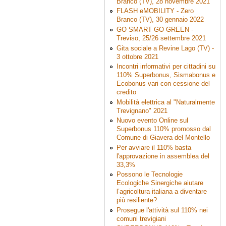
Branco (TV), 28 novembre 2021
FLASH eMOBILITY - Zero
Branco (TV), 30 gennaio 2022
GO SMART GO GREEN -
Treviso, 25/26 settembre 2021
Gita sociale a Revine Lago (TV) -
3 ottobre 2021
Incontri informativi per cittadini su
110% Superbonus, Sismabonus e
Ecobonus vari con cessione del
credito
Mobilità elettrica al "Naturalmente
Trevignano" 2021
Nuovo evento Online sul
Superbonus 110% promosso dal
Comune di Giavera del Montello
Per avviare il 110% basta
l'approvazione in assemblea del
33,3%
Possono le Tecnologie
Ecologiche Sinergiche aiutare
l’agricoltura italiana a diventare
più resiliente?
Prosegue l'attività sul 110% nei
comuni trevigiani