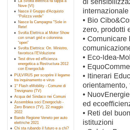
di sensibilizz
La Svolta elettrica fa tappa a
Nove (VI)
internazionale
Nasce il Gruppo d'Acquisto
“Polizza verde”
• Bio Cibo&Cos
Nasce la Campagna "Sole in
Rete!
zero, prodotti 
Svolta Elettrica al Motor Show
• Comunicare l
con smart grid e colonnina
“open”
comunicazion
Svolta Elettrica: On. Ministro,
favorisca l’EVoluzione
• Eco-Idea-Mobi
Test drive ed efficienza
energetica a Restructura 2012
• EquoCommerc
con Energoclub
• Itinerari Edu
PULVIRUS per scoprire il legame
tra inquinamento e virus
orientamento, 
1° Flash eMobility - Comune di
Trevignano (TV)
• NuovEnergie 
Acqua del Sindaco nei Comuni
ed ecoefficien
Assemblea soci Energoclub -
Zero Branco (TV), 22 maggio
• Reti del buo
2022
Bando Regione Veneto per auto
istituzioni
elettriche 2021
Chi sta rubando il futuro e a chi?