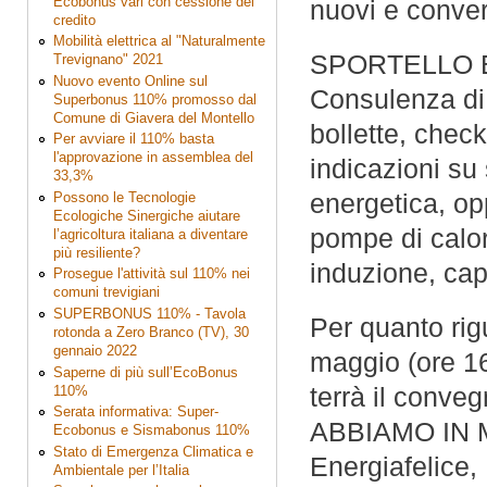
Ecobonus vari con cessione del
nuovi e convert
credito
Mobilità elettrica al "Naturalmente
SPORTELLO 
Trevignano" 2021
Nuovo evento Online sul
Consulenza di 
Superbonus 110% promosso dal
Comune di Giavera del Montello
bollette, chec
Per avviare il 110% basta
l'approvazione in assemblea del
indicazioni su 
33,3%
energetica, opp
Possono le Tecnologie
Ecologiche Sinergiche aiutare
pompe di calor
l’agricoltura italiana a diventare
più resiliente?
induzione, cap
Prosegue l'attività sul 110% nei
comuni trevigiani
SUPERBONUS 110% - Tavola
Per quanto rig
rotonda a Zero Branco (TV), 30
gennaio 2022
maggio (ore 16
Saperne di più sull’EcoBonus
terrà il con
110%
Serata informativa: Super-
ABBIAMO IN M
Ecobonus e Sismabonus 110%
Stato di Emergenza Climatica e
Energiafelice
Ambientale per l’Italia