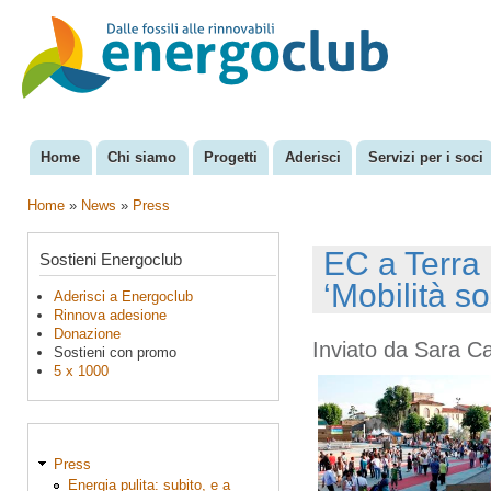
Sal
con
EnergoClub
per la
pri
riconversione
del sistema
energetico
Home
Chi siamo
Progetti
Aderisci
Servizi per i soci
Menu principale
Home
»
News
»
Press
Tu sei qui
EC a Terra F
Sostieni Energoclub
‘Mobilità so
Aderisci a Energoclub
Rinnova adesione
Donazione
Inviato da
Sara C
Sostieni con promo
5 x 1000
Press
Energia pulita: subito, e a