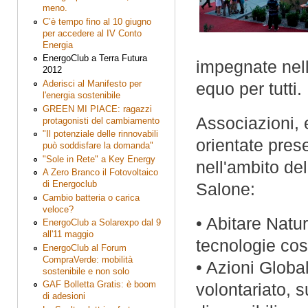
meno.
C’è tempo fino al 10 giugno
per accedere al IV Conto
Energia
EnergoClub a Terra Futura
impegnate nell
2012
Aderisci al Manifesto per
equo per tutti.
l'energia sostenibile
GREEN MI PIACE: ragazzi
Associazioni, 
protagonisti del cambiamento
"Il potenziale delle rinnovabili
orientate prese
può soddisfare la domanda"
"Sole in Rete" a Key Energy
nell'ambito del
A Zero Branco il Fotovoltaico
di Energoclub
Salone:
Cambio batteria o carica
veloce?
• Abitare Natur
EnergoClub a Solarexpo dal 9
all'11 maggio
tecnologie cos
EnergoClub al Forum
CompraVerde: mobilità
• Azioni Global
sostenibile e non solo
GAF Bolletta Gratis: è boom
volontariato, 
di adesioni