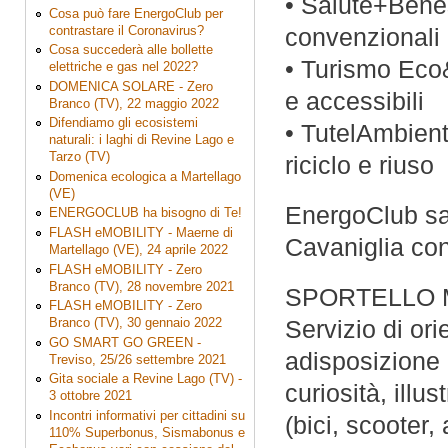
• Salute+Bene
Cosa può fare EnergoClub per
contrastare il Coronavirus?
convenzionali 
Cosa succederà alle bollette
• Turismo Eco
elettriche e gas nel 2022?
DOMENICA SOLARE - Zero
e accessibili
Branco (TV), 22 maggio 2022
Difendiamo gli ecosistemi
• TutelAmbiente
naturali: i laghi di Revine Lago e
Tarzo (TV)
riciclo e riuso
Domenica ecologica a Martellago
(VE)
EnergoClub sar
ENERGOCLUB ha bisogno di Te!
FLASH eMOBILITY - Maerne di
Cavaniglia con 
Martellago (VE), 24 aprile 2022
FLASH eMOBILITY - Zero
Branco (TV), 28 novembre 2021
SPORTELLO M
FLASH eMOBILITY - Zero
Branco (TV), 30 gennaio 2022
Servizio di ori
GO SMART GO GREEN -
adisposizione 
Treviso, 25/26 settembre 2021
Gita sociale a Revine Lago (TV) -
curiosità, illu
3 ottobre 2021
Incontri informativi per cittadini su
(bici, scooter, 
110% Superbonus, Sismabonus e