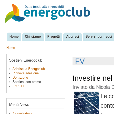
Sal
con
EnergoClub
per la
pri
riconversione
del sistema
energetico
Home
Chi siamo
Progetti
Aderisci
Servizi per i soci
Menu principale
Home
Tu sei qui
FV
Sostieni Energoclub
Aderisci a Energoclub
Rinnova adesione
Investire nel
Donazione
Sostieni con promo
5 x 1000
Inviato da
Nicola 
Le co
Menù News
cont
Associazione