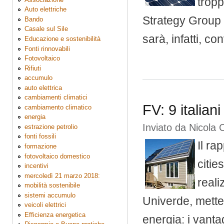
tropp
Auto elettriche
Strategy Group d
Bando
Casale sul Sile
sarà, infatti, c
Educazione e sostenibilità
Fonti rinnovabili
Fotovoltaico
Rifiuti
accumulo
auto elettrica
cambiamenti climatici
FV: 9 italian
cambiamento climatico
energia
Inviato da
Nicola 
estrazione petrolio
fonti fossili
Il ra
formazione
fotovoltaico domestico
citie
incentivi
mercoledì 21 marzo 2018:
reali
mobilità sostenibile
sistemi accumulo
Univerde, mette 
veicoli elettrici
Efficienza energetica
energia: i vantag