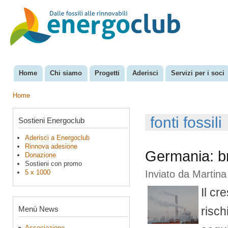
Sal
con
EnergoClub
per la
pri
riconversione
del sistema
energetico
Home
Chi siamo
Progetti
Aderisci
Servizi per i soci
Menu principale
Home
Tu sei qui
fonti fossili
Sostieni Energoclub
Aderisci a Energoclub
Rinnova adesione
Germania: bra
Donazione
Sostieni con promo
5 x 1000
Inviato da
Martina
Il cr
Menù News
risch
Associazione