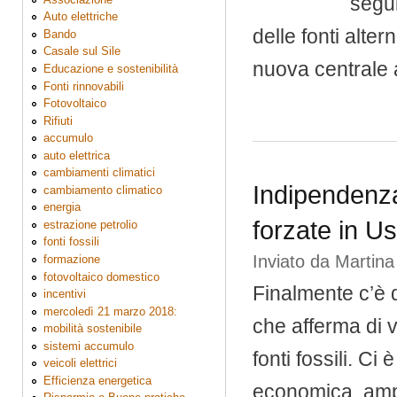
segui
Auto elettriche
delle fonti alter
Bando
Casale sul Sile
nuova centrale 
Educazione e sostenibilità
Fonti rinnovabili
Fotovoltaico
Rifiuti
accumulo
auto elettrica
cambiamenti climatici
Indipendenza 
cambiamento climatico
energia
forzate in U
estrazione petrolio
fonti fossili
Inviato da
Martina
formazione
fotovoltaico domestico
Finalmente c’è 
incentivi
mercoledì 21 marzo 2018:
che afferma di 
mobilità sostenibile
sistemi accumulo
fonti fossili. C
veicoli elettrici
Efficienza energetica
economica, ampl