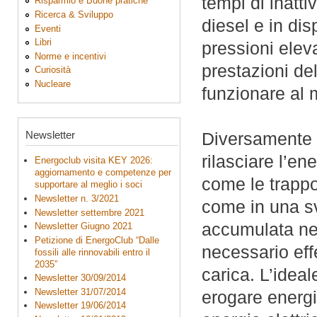
tempi di inatti
Risparmio e Buone pratiche
Ricerca & Sviluppo
diesel e in dis
Eventi
Libri
pressioni ele
Norme e incentivi
prestazioni del
Curiosità
Nucleare
funzionare al 
Newsletter
Diversamente d
rilasciare l’e
Energoclub visita KEY 2026:
aggiornamento e competenze per
come le trappo
supportare al meglio i soci
Newsletter n. 3/2021
come in una sv
Newsletter settembre 2021
accumulata nel
Newsletter Giugno 2021
Petizione di EnergoClub “Dalle
necessario effe
fossili alle rinnovabili entro il
2035”
carica. L’idea
Newsletter 30/09/2014
Newsletter 31/07/2014
erogare energi
Newsletter 19/06/2014