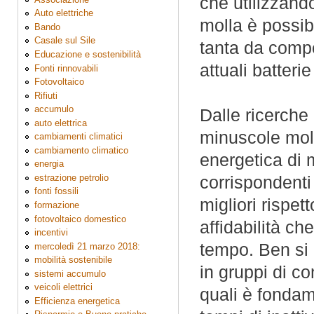
che utilizzand
Auto elettriche
molla è possib
Bando
Casale sul Sile
tanta da compe
Educazione e sostenibilità
attuali batterie 
Fonti rinnovabili
Fotovoltaico
Rifiuti
accumulo
Dalle ricerche 
auto elettrica
minuscole moll
cambiamenti climatici
cambiamento climatico
energetica di m
energia
estrazione petrolio
corrispondenti
fonti fossili
migliori rispett
formazione
fotovoltaico domestico
affidabilità ch
incentivi
tempo. Ben si
mercoledì 21 marzo 2018:
mobilità sostenibile
in gruppi di co
sistemi accumulo
veicoli elettrici
quali è fonda
Efficienza energetica