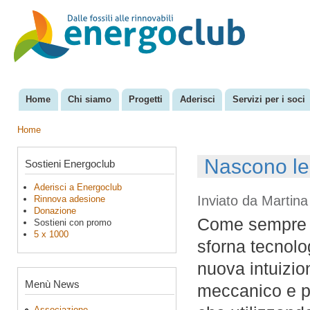
Sal
con
EnergoClub
per la
pri
riconversione
del sistema
energetico
Home
Chi siamo
Progetti
Aderisci
Servizi per i soci
Menu principale
Home
Tu sei qui
Nascono le 
Sostieni Energoclub
Aderisci a Energoclub
Inviato da
Martina
Rinnova adesione
Donazione
Come sempre i
Sostieni con promo
5 x 1000
sforna tecnolog
nuova intuizio
Menù News
meccanico e pr
Associazione