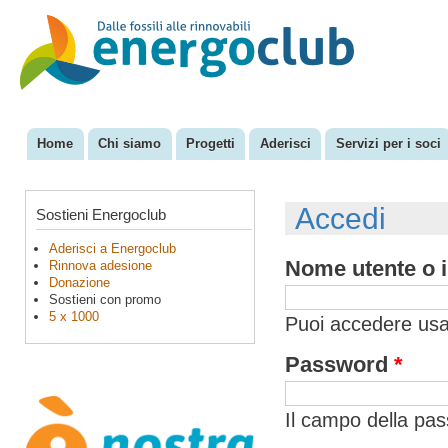
Sal
con
EnergoClub
per la
pri
riconversione
del sistema
energetico
Home
Chi siamo
Progetti
Aderisci
Servizi per i soci
Menu principale
Accedi
Sostieni Energoclub
Aderisci a Energoclub
Nome utente o i
Rinnova adesione
Donazione
Sostieni con promo
5 x 1000
Puoi accedere usan
Password
*
Il campo della pa