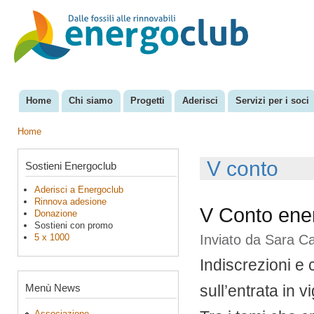
Sal
con
EnergoClub
per la
pri
riconversione
del sistema
energetico
Home
Chi siamo
Progetti
Aderisci
Servizi per i soci
Menu principale
Home
Tu sei qui
V conto
Sostieni Energoclub
Aderisci a Energoclub
Rinnova adesione
V Conto ener
Donazione
Sostieni con promo
5 x 1000
Inviato da
Sara C
Indiscrezioni e
Menù News
sull’entrata in 
Associazione