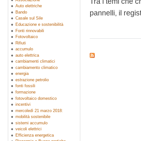
Tra i temi che cr
Auto elettriche
pannelli, il regi
Bando
Casale sul Sile
Educazione e sostenibilità
Fonti rinnovabili
Fotovoltaico
Rifiuti
accumulo
auto elettrica
cambiamenti climatici
cambiamento climatico
energia
estrazione petrolio
fonti fossili
formazione
fotovoltaico domestico
incentivi
mercoledì 21 marzo 2018:
mobilità sostenibile
sistemi accumulo
veicoli elettrici
Efficienza energetica