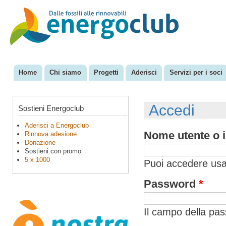
Sal
con
EnergoClub
per la
pri
riconversione
del sistema
energetico
Home
Chi siamo
Progetti
Aderisci
Servizi per i soci
Menu principale
Accedi
Sostieni Energoclub
Aderisci a Energoclub
Nome utente o i
Rinnova adesione
Donazione
Sostieni con promo
5 x 1000
Puoi accedere usan
Password
*
Il campo della pa