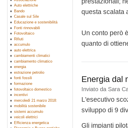
prestazionali; n
Auto elettriche
questa scalata a
Bando
Casale sul Sile
Educazione e sostenibilità
Fonti rinnovabili
Un conto però è 
Fotovoltaico
Rifiuti
quanto di ottien
accumulo
auto elettrica
cambiamenti climatici
cambiamento climatico
energia
estrazione petrolio
Energia dal
fonti fossili
formazione
Inviato da
Sara C
fotovoltaico domestico
incentivi
L'esecutivo scoz
mercoledì 21 marzo 2018:
mobilità sostenibile
sviluppo di 9 di
sistemi accumulo
veicoli elettrici
Efficienza energetica
Gli impianti pilo