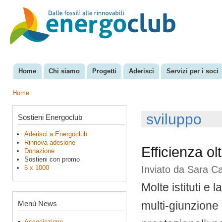
Sal
con
EnergoClub
per la
pri
riconversione
del sistema
energetico
Home
Chi siamo
Progetti
Aderisci
Servizi per i soci
Menu principale
Home
Tu sei qui
sviluppo
Sostieni Energoclub
Aderisci a Energoclub
Rinnova adesione
Efficienza o
Donazione
Sostieni con promo
5 x 1000
Inviato da
Sara C
Molte istituti e 
Menù News
multi-giunzione
Associazione