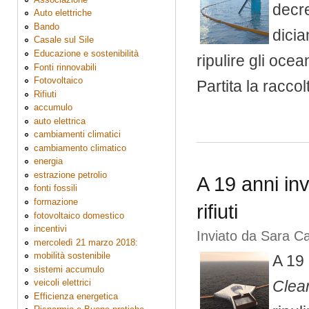
decre
Auto elettriche
Bando
dicia
Casale sul Sile
Educazione e sostenibilità
ripulire gli ocea
Fonti rinnovabili
Fotovoltaico
Partita la raccol
Rifiuti
accumulo
auto elettrica
cambiamenti climatici
cambiamento climatico
energia
estrazione petrolio
A 19 anni inv
fonti fossili
formazione
rifiuti
fotovoltaico domestico
incentivi
Inviato da
Sara C
mercoledì 21 marzo 2018:
mobilità sostenibile
A 19 
sistemi accumulo
Clea
veicoli elettrici
Efficienza energetica