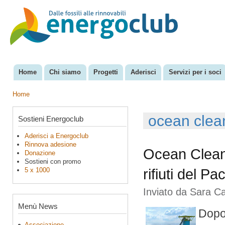
Sal
con
EnergoClub
per la
pri
riconversione
del sistema
energetico
Home
Chi siamo
Progetti
Aderisci
Servizi per i soci
Menu principale
Home
Tu sei qui
ocean clea
Sostieni Energoclub
Aderisci a Energoclub
Rinnova adesione
Ocean Cleanu
Donazione
Sostieni con promo
5 x 1000
rifiuti del Pac
Inviato da
Sara C
Menù News
Dopo 
Associazione