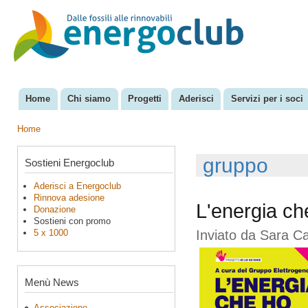
Sal
con
EnergoClub
per la
pri
riconversione
del sistema
energetico
Home
Chi siamo
Progetti
Aderisci
Servizi per i soci
Menu principale
Home
Tu sei qui
gruppo
Sostieni Energoclub
Aderisci a Energoclub
Rinnova adesione
L'energia ch
Donazione
Sostieni con promo
5 x 1000
Inviato da
Sara C
Menù News
Associazione