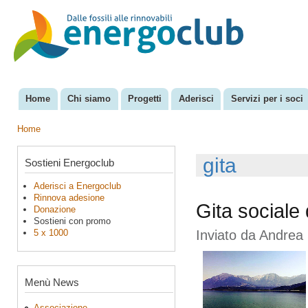
Sal
con
EnergoClub
per la
pri
riconversione
del sistema
energetico
Home
Chi siamo
Progetti
Aderisci
Servizi per i soci
Menu principale
Home
Tu sei qui
gita
Sostieni Energoclub
Aderisci a Energoclub
Rinnova adesione
Gita sociale
Donazione
Sostieni con promo
5 x 1000
Inviato da
Andrea 
Menù News
Associazione