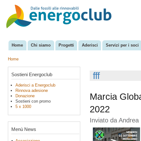
Sal
con
EnergoClub
per la
pri
riconversione
del sistema
energetico
Home
Chi siamo
Progetti
Aderisci
Servizi per i soci
Menu principale
Home
Tu sei qui
fff
Sostieni Energoclub
Aderisci a Energoclub
Rinnova adesione
Marcia Globa
Donazione
Sostieni con promo
5 x 1000
2022
Inviato da
Andrea 
Menù News
Associazione