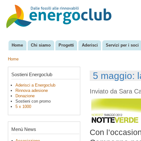
Sal
con
EnergoClub
per la
pri
riconversione
del sistema
energetico
Home
Chi siamo
Progetti
Aderisci
Servizi per i soci
Menu principale
Home
Tu sei qui
5 maggio: l
Sostieni Energoclub
Aderisci a Energoclub
Inviato da
Sara C
Rinnova adesione
Donazione
Sostieni con promo
5 x 1000
Menù News
Con l’occasio
Associazione