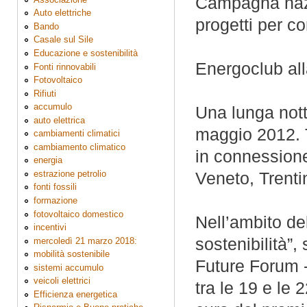
Campagna nazion
Auto elettriche
progetti per c
Bando
Casale sul Sile
Educazione e sostenibilità
Energoclub all
Fonti rinnovabili
Fotovoltaico
Rifiuti
accumulo
Una lunga notte
auto elettrica
maggio 2012. T
cambiamenti climatici
cambiamento climatico
in connessione 
energia
estrazione petrolio
Veneto, Trentin
fonti fossili
formazione
fotovoltaico domestico
Nell’ambito de
incentivi
sostenibilità”,
mercoledì 21 marzo 2018:
mobilità sostenibile
Future Forum -
sistemi accumulo
veicoli elettrici
tra le 19 e le
Efficienza energetica