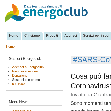
Sal
con
EnergoClub
per la
pri
riconversione
del sistema
energetico
Home
Chi siamo
Progetti
Aderisci
Servizi per i soci
Menu principale
Home
Tu sei qui
#SARS-Co
Sostieni Energoclub
Aderisci a Energoclub
Rinnova adesione
Cosa può far
Donazione
Sostieni con promo
5 x 1000
Coronavirus
Inviato da
Gianfr
Menù News
Sono momenti terrib
Associazione