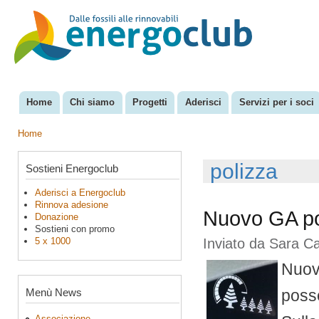
Sal
con
EnergoClub
per la
pri
riconversione
del sistema
energetico
Home
Chi siamo
Progetti
Aderisci
Servizi per i soci
Menu principale
Home
Tu sei qui
polizza
Sostieni Energoclub
Aderisci a Energoclub
Rinnova adesione
Nuovo GA poli
Donazione
Sostieni con promo
5 x 1000
Inviato da
Sara C
Nuova
Menù News
posse
Associazione