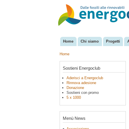
EnergoClub
per la
riconversione
del sistema
energetico
Home
Chi siamo
Progetti
Menu principale
Home
Tu sei qui
Sostieni Energoclub
Aderisci a Energoclub
Rinnova adesione
Donazione
Sostieni con promo
5 x 1000
Menù News
Associazione