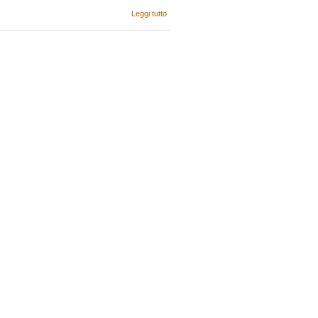
su Eventi: 31
Leggi tutto
ottobre, "Il
biochar:
un'opportunità
sostenibile..."