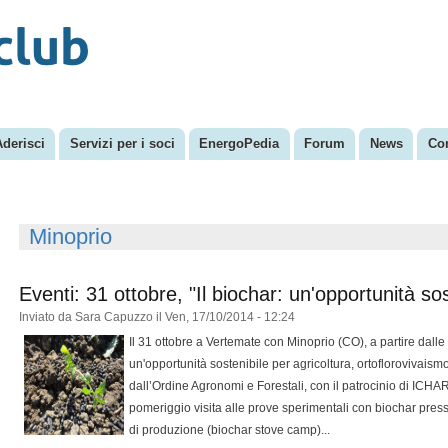
Salta al
Menu secondario
contenuto
principale
Aderisci
Servizi per i soci
EnergoPedia
Forum
News
Con
Minoprio
Eventi: 31 ottobre, "Il biochar: un'opportunità sos
Inviato da
Sara Capuzzo
il Ven, 17/10/2014 - 12:24
Il 31 ottobre a Vertemate con Minoprio (CO), a partire dalle o
un'opportunità sostenibile per agricoltura, ortoflorovivais
dall’Ordine Agronomi e Forestali, con il patrocinio di ICH
pomeriggio visita alle prove sperimentali con biochar pre
di produzione (biochar stove camp)...