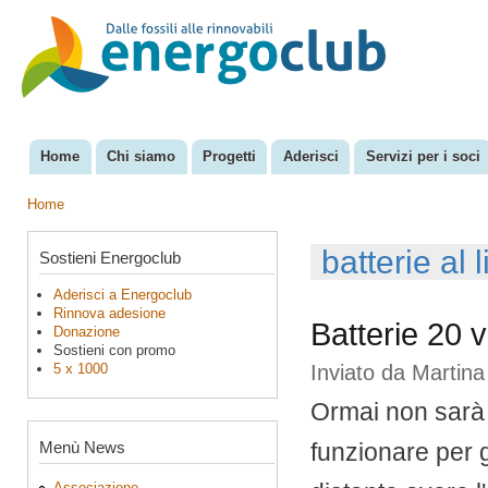
Sal
con
EnergoClub
per la
pri
riconversione
del sistema
energetico
Home
Chi siamo
Progetti
Aderisci
Servizi per i soci
Menu principale
Home
Tu sei qui
batterie al l
Sostieni Energoclub
Aderisci a Energoclub
Rinnova adesione
Batterie 20 v
Donazione
Sostieni con promo
5 x 1000
Inviato da
Martina
Ormai non sarà d
Menù News
funzionare per 
Associazione