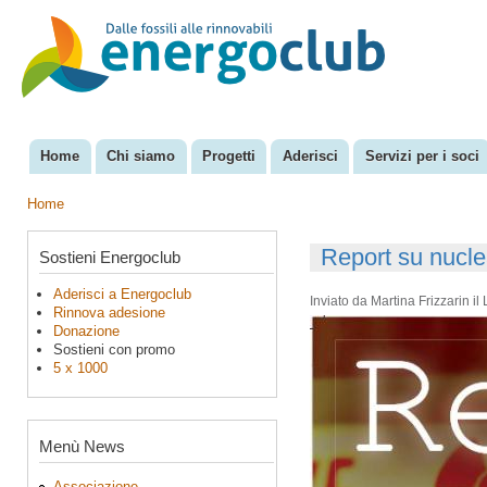
Sal
con
EnergoClub
per la
pri
riconversione
del sistema
energetico
Home
Chi siamo
Progetti
Aderisci
Servizi per i soci
Menu principale
Home
Tu sei qui
Report su nucl
Sostieni Energoclub
Aderisci a Energoclub
Inviato da
Martina Frizzarin
il
Rinnova adesione
Donazione
Sostieni con promo
5 x 1000
Menù News
Associazione