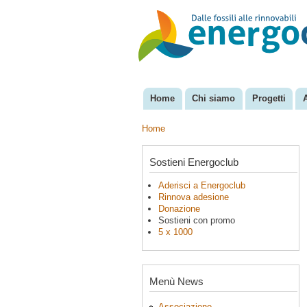
EnergoClub
per la
riconversione
del sistema
energetico
Home
Chi siamo
Progetti
Menu principale
Home
Tu sei qui
Sostieni Energoclub
Aderisci a Energoclub
Rinnova adesione
Donazione
Sostieni con promo
5 x 1000
Menù News
Associazione