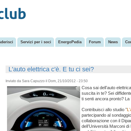
Salta al
Menu secondario
contenuto
principale
Aderisci
Servizi per i soci
EnergoPedia
Forum
News
Con
L'auto elettrica c'è. E tu ci sei?
Inviato da
Sara Capuzzo
il Dom, 21/10/2012 - 23:50
Cosa sai dell'auto elettri
suscita in te? Sei diffiden
ti senti ancora pronto? La 
Contribuisci allo studio "
L'
partecipando al sondaggio 
collaborazione con il Dip
dell’Università Marconi di 