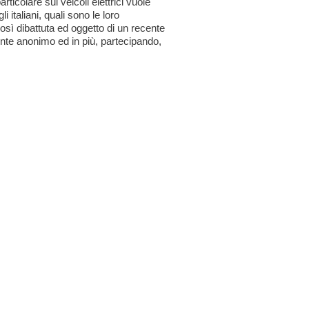
articolare sui veicoli elettrici vuole
 italiani, quali sono le loro
osì dibattuta ed oggetto di un recente
ente anonimo ed in più, partecipando,