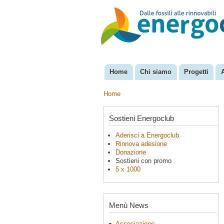
EnergoClub
per la
riconversione
del sistema
energetico
Home
Chi siamo
Progetti
Menu principale
Home
Tu sei qui
Sostieni Energoclub
Aderisci a Energoclub
Rinnova adesione
Donazione
Sostieni con promo
5 x 1000
Menù News
Associazione