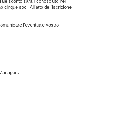
Tale sconto sarà riconosciuto nel
cinque soci. All'atto dell'iscrizione
 comunicare l’eventuale vostro
 Managers