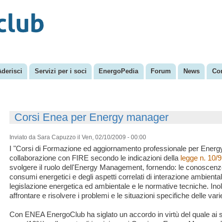
Salta al
Menu secondario
contenuto
principale
Aderisci
Servizi per i soci
EnergoPedia
Forum
News
Con
Corsi Enea per Energy manager
Inviato da
Sara Capuzzo
il Ven, 02/10/2009 - 00:00
I "Corsi di Formazione ed aggiornamento professionale per Energ
collaborazione con FIRE secondo le indicazioni della
legge n. 10/9
svolgere il ruolo dell'Energy Management, fornendo: le conoscenze
consumi energetici e degli aspetti correlati di interazione ambiental
legislazione energetica ed ambientale e le normative tecniche. Inol
affrontare e risolvere i problemi e le situazioni specifiche delle vari
Con ENEA EnergoClub ha siglato un accordo in virtù del quale ai s