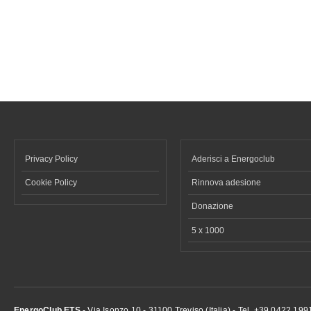
Privacy Policy
Aderisci a Energoclub
Cookie Policy
Rinnova adesione
Donazione
5 x 1000
EnergoClub ETS
- Via Isonzo 10 - 31100 Treviso (Italia) - Tel. +39 0422 