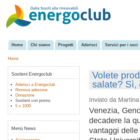
Sal
con
EnergoClub
per la
pri
riconversione
del sistema
energetico
Home
Chi siamo
Progetti
Aderisci
Servizi per i soci
Menu principale
Home
Tu sei qui
Volete prod
Sostieni Energoclub
salate? Sì, 
Aderisci a Energoclub
Rinnova adesione
Donazione
Inviato da
Martina
Sostieni con promo
5 x 1000
Venezia, Genova
decadere la qu
Menù News
vantaggi delle
Associazione