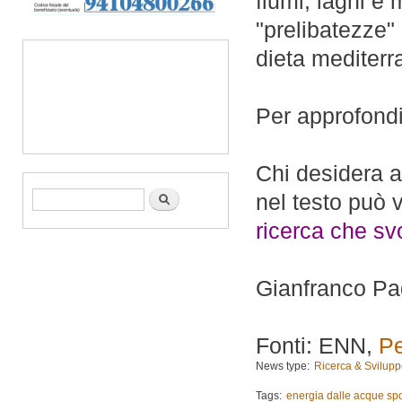
fiumi, laghi e 
"prelibatezze"
dieta mediter
Per approfond
Chi desidera ap
Form di ricerca
Cerca
nel testo può v
ricerca che sv
Gianfranco Pa
Fonti: ENN,
Pe
News type:
Ricerca & Svilup
Tags:
energia dalle acque sp