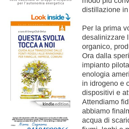
modo più conve
distillazione in
Per la prima vo
desalinizzare 
organico, prod
Ora dalla sper
impianto pilot
enologia ameri
in idrogeno e c
dispositivi e a
Attendiamo fidu
abbiamo finalm
acqua di scari