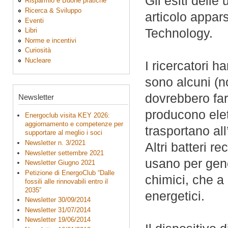
Gli esiti delle 
Risparmio e Buone pratiche
Ricerca & Sviluppo
articolo appar
Eventi
Technology.
Libri
Norme e incentivi
Curiosità
Nucleare
I ricercatori h
sono alcuni (n
dovrebbero far
Newsletter
producono elett
Energoclub visita KEY 2026:
aggiornamento e competenze per
trasportano all
supportare al meglio i soci
Newsletter n. 3/2021
Altri batteri r
Newsletter settembre 2021
usano per gene
Newsletter Giugno 2021
Petizione di EnergoClub “Dalle
chimici, che a 
fossili alle rinnovabili entro il
2035”
energetici.
Newsletter 30/09/2014
Newsletter 31/07/2014
Newsletter 19/06/2014