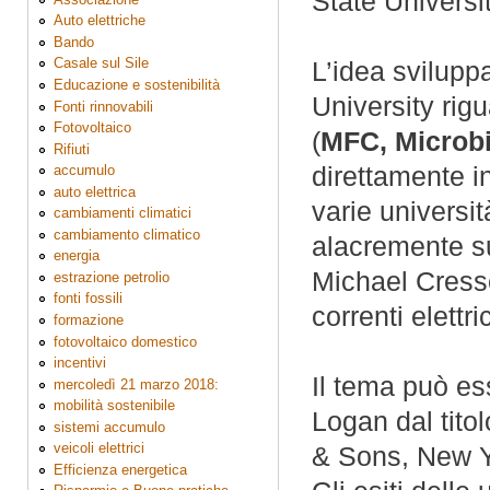
State Universi
Auto elettriche
Bando
Casale sul Sile
L’idea svilupp
Educazione e sostenibilità
University rig
Fonti rinnovabili
Fotovoltaico
(
MFC, Microbi
Rifiuti
direttamente in
accumulo
auto elettrica
varie universit
cambiamenti climatici
cambiamento climatico
alacremente su
energia
Michael Cresse
estrazione petrolio
fonti fossili
correnti elettr
formazione
fotovoltaico domestico
incentivi
Il tema può ess
mercoledì 21 marzo 2018:
mobilità sostenibile
Logan dal tito
sistemi accumulo
veicoli elettrici
& Sons, New Y
Efficienza energetica