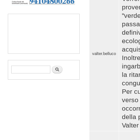
proven
"verde
passat
defini
ecolog
acquis
valter.belluco
Inoltr
ingar
Form di ricerca
Cerca
la rit
congu
Per cu
verso 
occorr
della 
Valte