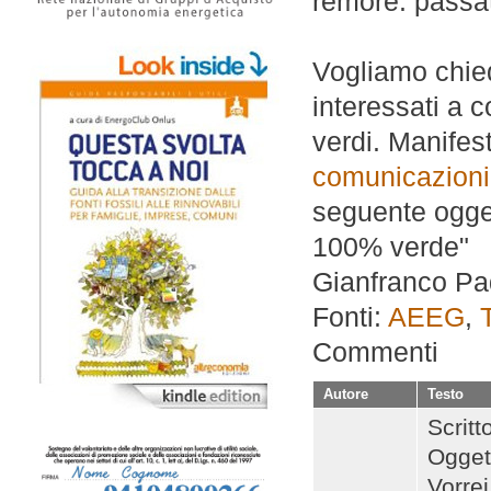
remore: passate
Vogliamo chied
interessati a 
verdi. Manifest
comunicazion
seguente ogge
100% verde"
Gianfranco P
Fonti:
AEEG
,
Commenti
Autore
Testo
Scritt
Oggett
Vorrei