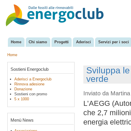
Sal
con
EnergoClub
per la
pri
riconversione
del sistema
energetico
Home
Chi siamo
Progetti
Aderisci
Servizi per i soci
Menu principale
Home
Tu sei qui
Sviluppa l
Sostieni Energoclub
verde
Aderisci a Energoclub
Rinnova adesione
Donazione
Inviato da
Martina
Sostieni con promo
5 x 1000
L’AEGG (Autori
che 2,7 milioni
Menù News
energia elettri
Associazione