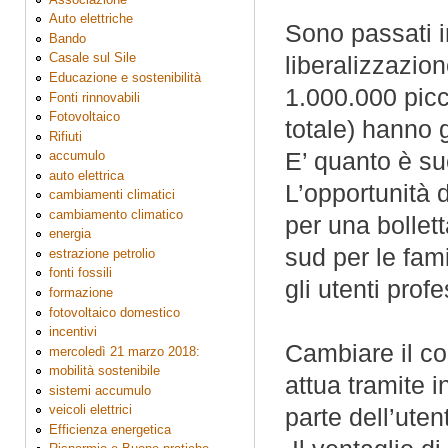
Auto elettriche
Sono passati i
Bando
Casale sul Sile
liberalizzazio
Educazione e sostenibilità
1.000.000 picc
Fonti rinnovabili
Fotovoltaico
totale) hanno g
Rifiuti
E’ quanto è su
accumulo
auto elettrica
L’opportunità d
cambiamenti climatici
cambiamento climatico
per una bollet
energia
sud per le fam
estrazione petrolio
fonti fossili
gli utenti prof
formazione
fotovoltaico domestico
incentivi
Cambiare il co
mercoledì 21 marzo 2018:
mobilità sostenibile
attua tramite 
sistemi accumulo
veicoli elettrici
parte dell’uten
Efficienza energetica