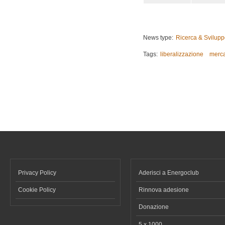
News type:
Ricerca & Svilup
Tags:
liberalizzazione
merca
Privacy Policy
Aderisci a Energoclub
Cookie Policy
Rinnova adesione
Donazione
5 x 1000