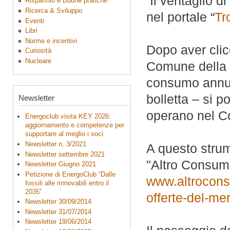
Il ventaglio di 
Risparmio e Buone pratiche
Ricerca & Sviluppo
nel portale “
Tr
Eventi
Libri
Norme e incentivi
Dopo aver clicc
Curiosità
Nucleare
Comune della re
consumo annuo 
bolletta – si p
Newsletter
operano nel C
Energoclub visita KEY 2026:
aggiornamento e competenze per
supportare al meglio i soci
Newsletter n. 3/2021
A questo strum
Newsletter settembre 2021
"Altro Consumo
Newsletter Giugno 2021
Petizione di EnergoClub “Dalle
www.altroconsum
fossili alle rinnovabili entro il
2035”
offerte-del-me
Newsletter 30/09/2014
Newsletter 31/07/2014
Newsletter 19/06/2014