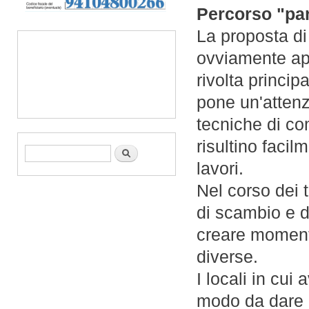
Percorso "par
La proposta di
ovviamente ape
rivolta princip
pone un'attenz
tecniche di co
risultino faci
Form di ricerca
Cerca
lavori.
Nel corso dei t
di scambio e d
creare momenti
diverse.
I locali in cui 
modo da dare a