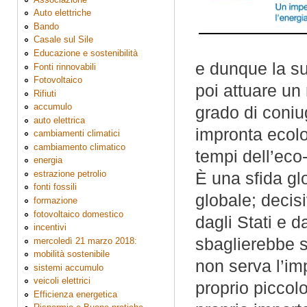
Auto elettriche
Bando
Casale sul Sile
Educazione e sostenibilità
e dunque la su
Fonti rinnovabili
Fotovoltaico
poi attuare un
Rifiuti
accumulo
grado di coniu
auto elettrica
impronta ecolog
cambiamenti climatici
cambiamento climatico
tempi dell’eco
energia
estrazione petrolio
È una sfida glo
fonti fossili
globale; decis
formazione
fotovoltaico domestico
dagli Stati e d
incentivi
sbaglierebbe s
mercoledì 21 marzo 2018:
mobilità sostenibile
non serva l’im
sistemi accumulo
veicoli elettrici
proprio piccol
Efficienza energetica