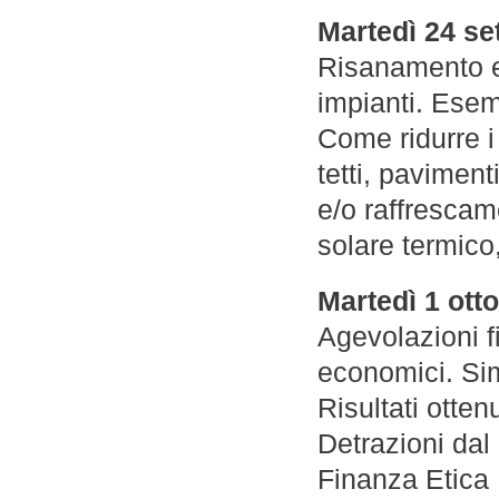
Martedì 24 se
Risanamento en
impianti. Esemp
Come ridurre i
tetti, paviment
e/o raffrescamen
solare termico
Martedì 1 ott
Agevolazioni f
economici. Sim
Risultati otten
Detrazioni dal
Finanza Etica