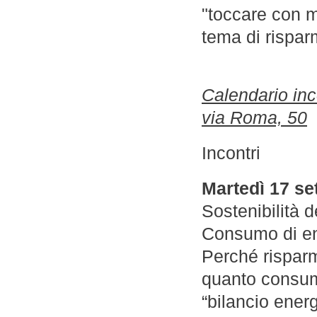
"toccare con m
tema di risparm
Calendario inco
via Roma, 50
Incontri
Martedì 17 se
Sostenibilità d
Consumo di en
Perché risparm
quanto consuma
“bilancio ener