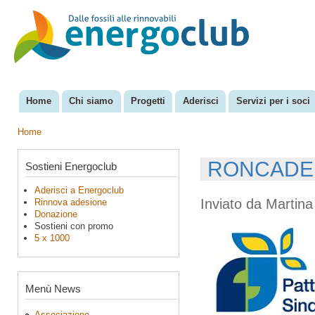
Sal
con
EnergoClub
per la
pri
riconversione
del sistema
energetico
Home
Chi siamo
Progetti
Aderisci
Servizi per i soci
Menu principale
Home
Tu sei qui
RONCADELL
Sostieni Energoclub
Aderisci a Energoclub
Inviato da
Martina
Rinnova adesione
Donazione
Sostieni con promo
5 x 1000
Menù News
Associazione