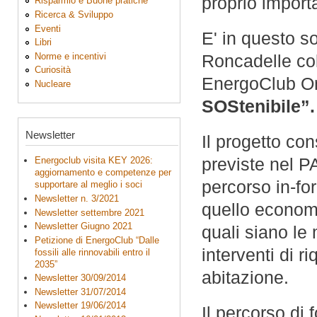
proprio import
Risparmio e Buone pratiche
Ricerca & Sviluppo
Eventi
E' in questo s
Libri
Norme e incentivi
Roncadelle col
Curiosità
EnergoClub On
Nucleare
SOStenibile”.
Newsletter
Il progetto co
previste nel P
Energoclub visita KEY 2026:
aggiornamento e competenze per
percorso in-fo
supportare al meglio i soci
Newsletter n. 3/2021
quello econom
Newsletter settembre 2021
Newsletter Giugno 2021
quali siano le 
Petizione di EnergoClub “Dalle
interventi di r
fossili alle rinnovabili entro il
2035”
abitazione.
Newsletter 30/09/2014
Newsletter 31/07/2014
Newsletter 19/06/2014
Il percorso di 