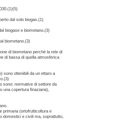
030.(1)(5)
erto dal solo biogas.(1)
 dal biogase e biometano.(3)
dal biometano.(3)
azione di biometano perché la rete di
ne di bassa di quella atmosferica
 sono ottenibili da un ettaro a
o.(3)
o sono: normative di settore da
o una copertura finaziaria),
tano.
 primaria (ortofrutticoltura e
si domestici e civili ma, soprattutto,