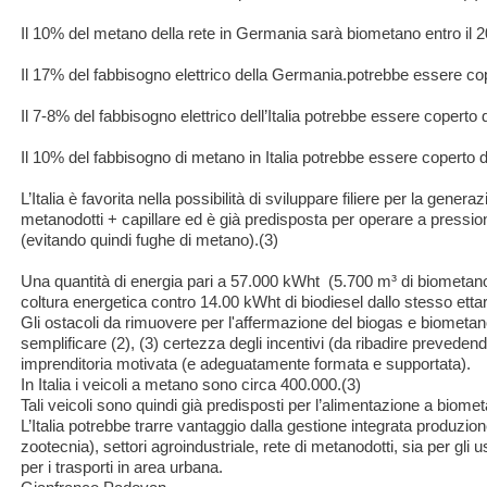
Il 10% del metano della rete in Germania sarà biometano entro il 2
Il 17% del fabbisogno elettrico della Germania.potrebbe essere cop
Il 7-8% del fabbisogno elettrico dell’Italia potrebbe essere coperto
Il 10% del fabbisogno di metano in Italia potrebbe essere coperto 
L’Italia è favorita nella possibilità di sviluppare filiere per la gener
metanodotti + capillare ed è già predisposta per operare a pressio
(evitando quindi fughe di metano).(3)
Una quantità di energia pari a 57.000 kWht (5.700 m³ di biometano)
coltura energetica contro 14.00 kWht di biodiesel dallo stesso ettar
Gli ostacoli da rimuovere per l'affermazione del biogas e biometan
semplificare (2), (3) certezza degli incentivi (da ribadire prevedend
imprenditoria motivata (e adeguatamente formata e supportata).
In Italia i veicoli a metano sono circa 400.000.(3)
Tali veicoli sono quindi già predisposti per l’alimentazione a biome
L’Italia potrebbe trarre vantaggio dalla gestione integrata produzione
zootecnia), settori agroindustriale, rete di metanodotti, sia per gli u
per i trasporti in area urbana.