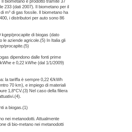
 Il biometano è prodotto tramite 37
le 233 (dati 2007). Il biometano per il
 di m³ di gas fossile. Il biometano ha
00, i distributori per auto sono 86
 kgep/procapite di biogas (dato
 le aziende agricole.(5) In Italia gli
ep/procapite.(5)
biogas dipendono dalle fonti prime
3 €/kWhe e 0,22 kWhe (dal 1/1/2009)
ropa: la tariffa è sempre 0,22 €/kWh
entro 70 km), e impiego di materiali
ure 1,8*CV.(3) Nel caso della filiera
tuativi.(4).
ti a biogas.(1)
o nei metanodotti. Attualmente
zione di bio-metano nei metanodotti