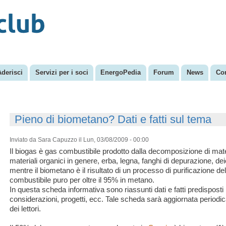
Salta al
Menu secondario
contenuto
principale
Aderisci
Servizi per i soci
EnergoPedia
Forum
News
Con
Pieno di biometano? Dati e fatti sul tema
Inviato da
Sara Capuzzo
il Lun, 03/08/2009 - 00:00
Il biogas è gas combustibile prodotto dalla decomposizione di materi
materiali organici in genere, erba, legna, fanghi di depurazione, d
mentre il biometano è il risultato di un processo di purificazione d
combustibile puro per oltre il 95% in metano.
In questa scheda informativa sono riassunti dati e fatti predisposti 
considerazioni, progetti, ecc. Tale scheda sarà aggiornata periodi
dei lettori.