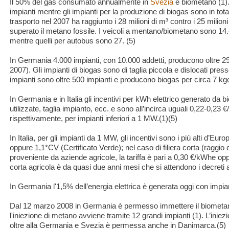
Il 50% del gas consumato annualmente in
Svezia
è biometano (1).
impianti mentre gli impianti per la produzione di biogas sono in tota
trasporto nel 2007 ha raggiunto i 28 milioni di m³ contro i 25 milioni
superato il metano fossile. I veicoli a mentano/biometano sono 14.4
mentre quelli per autobus sono 27. (5)
In Germania 4.000 impianti, con 10.000 addetti, producono oltre 29
2007). Gli impianti di biogas sono di taglia piccola e dislocati presso
impianti sono oltre 500 impianti e producono biogas per circa 7 kg
In Germania e in Italia gli incentivi per kWh elettrico generato da 
utilizzate, taglia impianto, ecc. e sono all’incirca uguali 0,22-0,2
rispettivamente, per impianti inferiori a 1 MW.(1)(5)
In Italia, per gli impianti da 1 MW, gli incentivi sono i più alti d’Eu
oppure 1,1*CV (Certificato Verde); nel caso di filiera corta (raggio 
proveniente da aziende agricole, la tariffa è pari a 0,30 €/kWhe opp
corta agricola è da quasi due anni mesi che si attendono i decreti at
In Germania l'1,5% dell’energia elettrica è generata oggi con impian
Dal 12 marzo 2008 in Germania è permesso immettere il biometan
l'iniezione di metano avviene tramite 12 grandi impianti (1). L’inie
oltre alla Germania e Svezia è permessa anche in Danimarca.(5)