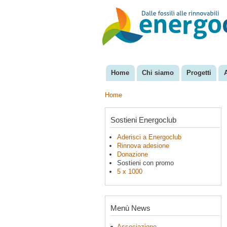
EnergoClub
per la
riconversione
del sistema
energetico
Home
Chi siamo
Progetti
Menu principale
Home
Tu sei qui
Sostieni Energoclub
Aderisci a Energoclub
Rinnova adesione
Donazione
Sostieni con promo
5 x 1000
Menù News
Associazione