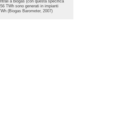
ntrali a biogas (con questa specifica
,256 TWh sono generati in impianti
 TWh (Biogas Barometer, 2007)