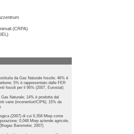
enzzentrum
 Animali (CRPA)
AIEL)
ostituita da Gas Naturale fossile; 46% è
 carbone; 5% è rappresentato dalle FER
onti fossili per il 95% (2007, Eurostat)
 il Gas Naturale; 14% è prodotta dal
nti varie (inceneritori/CIP6); 15% da
).
ologica (2007) di cui 0,358 Mtep come
epurazione; 0,048 Mtep aziende agricole,
s (Biogas Barometer, 2007).