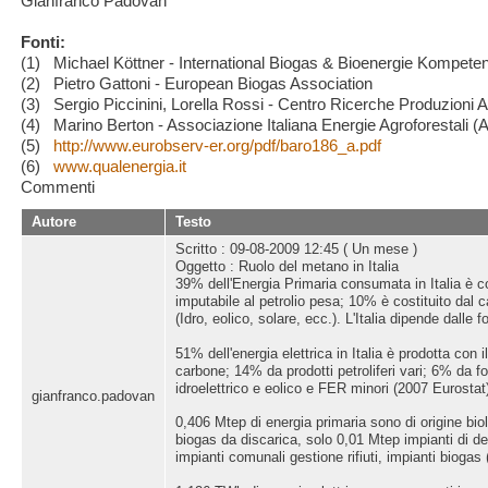
Gianfranco Padovan
Fonti:
(1)
Michael
Köttner - International Biogas & Bioenergie Kompet
(2)
Pietro
Gattoni - European Biogas Association
(3)
Sergio
Piccinini, Lorella Rossi - Centro Ricerche Produzioni
(4)
Marino
Berton - Associazione Italiana Energie Agroforestali (
(5)
http://www.eurobserv-er.org/pdf/baro186_a.pdf
(6)
www.qualenergia.it
Commenti
Autore
Testo
Scritto : 09-08-2009 12:45 ( Un mese )
Oggetto : Ruolo del metano in Italia
39% dell'Energia Primaria consumata in Italia è c
imputabile al petrolio pesa; 10% è costituito dal
(Idro, eolico, solare, ecc.). L'Italia dipende dalle f
51% dell'energia elettrica in Italia è prodotta con
carbone; 14% da prodotti petroliferi vari; 6% da fo
idroelettrico e eolico e FER minori (2007 Eurostat
gianfranco.padovan
0,406 Mtep di energia primaria sono di origine bi
biogas da discarica, solo 0,01 Mtep impianti di d
impianti comunali gestione rifiuti, impianti bioga