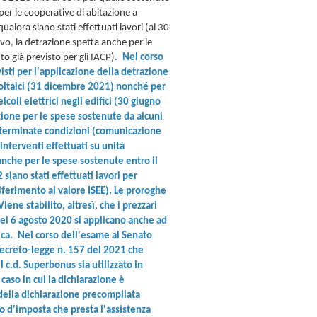
 per le cooperative di abitazione a
qualora siano stati effettuati lavori (al 30
vo, la detrazione spetta anche per le
 già previsto per gli IACP).
Nel corso
visti per l'applicazione della detrazione
ovoltaici (31 dicembre 2021) nonché per
eicoli elettrici negli edifici (30 giugno
zione per le spese sostenute da alcuni
eterminate condizioni (comunicazione
interventi effettuati su unità
 anche per le spese sostenute entro il
iano stati effettuati lavori per
iferimento al valore ISEE). Le proroghe
iene stabilito, altresì, che i prezzari
del 6 agosto 2020 si applicano anche ad
ica.
Nel corso dell'esame al Senato
ecreto-legge n. 157 del 2021 che
l c.d. Superbonus sia utilizzato in
 caso in cui la dichiarazione è
 della dichiarazione precompilata
to d'imposta che presta l'assistenza