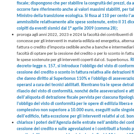
fiscale; dispongono che per stabilire la congruità dei prezzi, da 
occorre fare riferimento anche ai valori massimi stabiliti, per t
Ministro della transizione ecologica.
Si fissa al 110 per cento l
ammissibile relativamente alle spese sostenute, entro il 31 dic
colpiti da eventi sismici dal 1° aprile 2009 (comma 28);
proroga agli anni 2022, 2023 e 2024 la facoltà dei contribuenti di u
concesse per gli interventi in materia edilizia ed energetica, alter
fattura o credito d'imposta cedibile anche a banche e intermediari
facoltà di optare per la cessione del credito o per lo sconto in fattu
le spese sostenute per gli interventi coperti dal cd. Superbonus.
R
decreto-legge n. 157, si introduce l'obbligo del visto di conform
cessione del credito o sconto in fattura relativa alle detrazioni fis
che danno diritto al Superbonus 110% e l'obbligo di asseverazion
operarsi a cura dei tecnici abilitati.
Rientrano tra le spese detrai
rilascio del visto di conformità, nonché delle asseverazioni e att
dell'aliquota di detrazione fiscale pervista per ciascuna tipolog
l'obbligo del visto di conformità per le opere di edilizia libera e
complessivo non superiore a 10.000 euro, eseguiti sulle singole
dell'edificio, fatta eccezione per gli interventi relativi al cd. b
chiarisce i poteri dell'Agenzia delle entrate nell'ambito dei con
cessione del credito e sulle agevolazioni e i contributi a fondo p