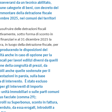
asseverarsi da un tecnico abilitato,
alune categorie di beni, con decreto del
'ammontare della detrazione fiscale
embre 2025, nei comuni dei territori
sufruire delle detrazioni fiscali
nativamente, sotto forma di sconto in
 finanziari e al 31 dicembre 2025 la
ra, in luogo della detrazione fiscale, per
iproducendo le disposizioni del
ità anche in caso di opzione per la
cali per lavori edilizi diversi da quelli
e della congruità di prezzi, da
bili anche quelle sostenute per il
estazioni in parola, sulla base
ia di intervento.
È stato escluso
 per gli interventi di importo
 unità immobiliari o sulle parti comuni
onus facciate (comma 29);
trolli su Superbonus, sconto in fattura,
erduto, da essa erogati, introdotti a