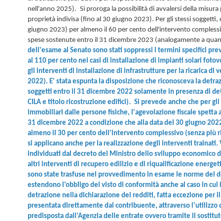
nell'anno 2025).
Si proroga la possibilità di avvalersi della misura
proprietà indivisa (fino al 30 giugno 2023). Per gli stessi soggetti, 
giugno 2023) per almeno il 60 per cento dell'intervento complessi
spese sostenute entro il 31 dicembre 2023 (analogamente a quanto
dell'esame al Senato sono stati soppressi i termini specifici pre
al 110 per cento nei casi di installazione di impianti solari fot
gli interventi di installazione di infrastrutture per la ricarica di v
2022). E' stata espunta la disposizione che riconosceva la detra
soggetti entro il 31 dicembre 2022 solamente in presenza di d
CILA e titolo ricostruzione edifici).
Si prevede anche che per gli 
immobiliari dalle persone fisiche, l'agevolazione fiscale spetta
31 dicembre 2022 a condizione che alla data del 30 giugno 2022 s
almeno il 30 per cento dell'intervento complessivo (senza più r
si applicano anche per la realizzazione degli interventi trainati. V
individuati dal decreto del Ministro dello sviluppo economico 
altri interventi di recupero edilizio e di riqualificazione energet
sono state trasfuse nel provvedimento in esame le norme del d
estendono l'obbligo del visto di conformità anche al caso in cui i
detrazione nella dichiarazione dei redditi, fatta eccezione per il
presentata direttamente dal contribuente, attraverso l'utilizzo
predisposta dall'Agenzia delle entrate ovvero tramite il sostitu