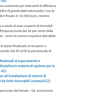
-36);
se sostenute per interventi di efficienza
bili e di grandi elettrodomestici. Con le
le è fissato in 10.000 euro, mentre
e a verde di aree scoperte di immobili
ll'imposta lorda del 36 per cento della
anto - entro la somma massima detraibile
le spese finalizzate al recupero o
iducendo dal 90 al 60 la percentuale di
finalizzati al superamento e
 disciplina in materia di opzione per la
 42);
 all'installazione di sistemi di
ti da fonti rinnovabili (comma 812).
 approvato dal Senato - Ed. provvisoria