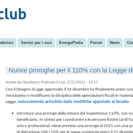
Salta al
Menu secondario
contenuto
principale
Aderisci
Servizi per i soci
EnergoPedia
Forum
News
Con
Nuove proroghe per il 110% con la Legge di
Inviato da
Gianfranco Padovan
il Lun, 27/12/2021 - 16:57
Con il Disegno di Lgge approvato il 24 dicembre ha finalmente preso co
rimodulano e modificano la disciplina delle agevolazioni fiscali in materia e
Legge,
notevolmente arricchito dalle modifiche apportate al Senato
:
introduce una proroga della misura del Superbonus 110%, con sca
beneficiario. In sintesi per i condomini e le persone fisiche (al di fuo
arte o professione) viene prevista una proroga al 2025 con una p
di detrazione (dal 110% per le spese sostenute entro il 31 dicemb