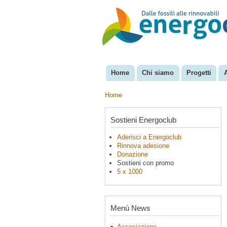
EnergoClub
per la
riconversione
del sistema
energetico
Home
Chi siamo
Progetti
Menu principale
Home
Tu sei qui
Sostieni Energoclub
Aderisci a Energoclub
Rinnova adesione
Donazione
Sostieni con promo
5 x 1000
Menù News
Associazione