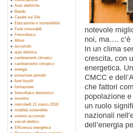
Auto elettriche
Bando
Casale sul Sile
Educazione e sostenibilità
notevole miglio
Fonti rinnovabili
Fotovoltaico
noi, ma…. c’è
Rifiuti
accumulo
In un clima sem
auto elettrica
crescita, con
cambiamenti climatici
cambiamento climatico
energetica. Un
energia
estrazione petrolio
CMCC e dell’Ag
fonti fossili
che fattori co
formazione
fotovoltaico domestico
popolazione e 
incentivi
un ruolo signi
mercoledì 21 marzo 2018:
mobilità sostenibile
nazionali nell
sistemi accumulo
veicoli elettrici
dell’energia pe
Efficienza energetica