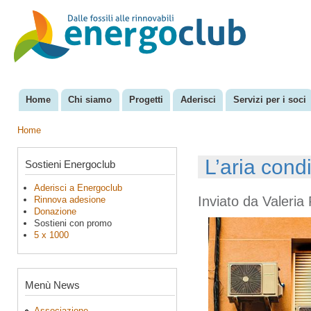
Sal
con
EnergoClub
per la
pri
riconversione
del sistema
energetico
Home
Chi siamo
Progetti
Aderisci
Servizi per i soci
Menu principale
Home
Tu sei qui
L’aria condi
Sostieni Energoclub
Aderisci a Energoclub
Inviato da
Valeria 
Rinnova adesione
Donazione
Sostieni con promo
5 x 1000
Menù News
Associazione