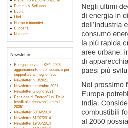
Risparmio e Buone pratiche
Negli ultimi d
Ricerca & Sviluppo
Eventi
di energia in di
Libri
Norme e incentivi
dell’industria 
Curiosità
consumo energet
Nucleare
la più rapida c
aree urbane, i
Newsletter
di apparecchia
Energoclub visita KEY 2026:
paesi più svil
aggiornamento e competenze per
supportare al meglio i soci
Newsletter n. 3/2021
Nel prossimo f
Newsletter settembre 2021
Newsletter Giugno 2021
Europa potrebb
Petizione di EnergoClub “Dalle
India. Consider
fossili alle rinnovabili entro il
2035”
combustibili fo
Newsletter 30/09/2014
Newsletter 31/07/2014
al 2050 possi
Newsletter 19/06/2014