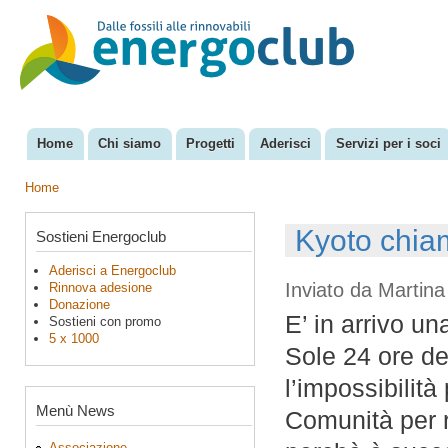
Sal
con
EnergoClub
per la
pri
riconversione
del sistema
energetico
Home
Chi siamo
Progetti
Aderisci
Servizi per i soci
Menu principale
Home
Tu sei qui
Kyoto chia
Sostieni Energoclub
Aderisci a Energoclub
Inviato da
Martina
Rinnova adesione
Donazione
E’ in arrivo un
Sostieni con promo
5 x 1000
Sole 24 ore de
l’impossibilità 
Menù News
Comunità per r
Associazione