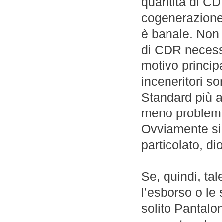
quantità di CD
cogenerazione
è banale. Non è
di CDR necessa
motivo princip
inceneritori son
Standard più a
meno problemi
Ovviamente sig
particolato, di
Se, quindi, ta
l’esborso o le 
solito Pantalo