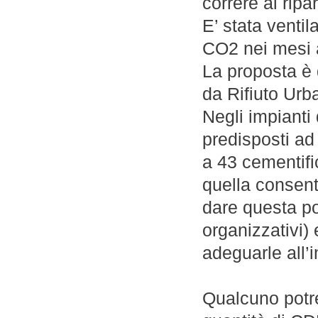
correre ai ripar
E’ stata ventil
CO2 nei mesi a
La proposta è
da Rifiuto Urb
Negli impianti
predisposti ad 
a 43 cementifi
quella consent
dare questa po
organizzativi) 
adeguarle all
Qualcuno potr