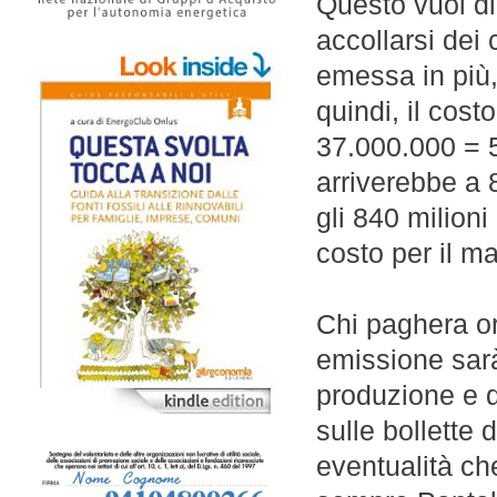
Questo vuol d
accollarsi dei 
emessa in più,
quindi, il cos
37.000.000 = 5
arriverebbe a 
gli 840 milion
costo per il ma
Chi paghera or
emissione sarà 
produzione e q
sulle bollette d
eventualità che