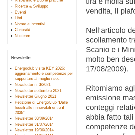
tira e molla su
Risparmio e Buone pratiche
Ricerca & Sviluppo
vendita, il pl
Eventi
Libri
Norme e incentivi
Nell’articolo d
Curiosità
Nucleare
scollamento tr
Scanio e i Min
Newsletter
molto ben desc
17/08/2009).
Energoclub visita KEY 2026:
aggiornamento e competenze per
supportare al meglio i soci
Newsletter n. 3/2021
Ritorniamo agli
Newsletter settembre 2021
emissione mas
Newsletter Giugno 2021
Petizione di EnergoClub “Dalle
conteggi relati
fossili alle rinnovabili entro il
2035”
abbia fatto tal
Newsletter 30/09/2014
Newsletter 31/07/2014
competenze del
Newsletter 19/06/2014