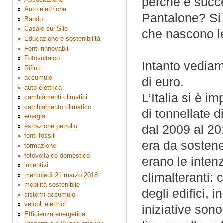
perchè è succ
Auto elettriche
Pantalone? Si
Bando
Casale sul Sile
che nascono le
Educazione e sostenibilità
Fonti rinnovabili
Fotovoltaico
Intanto vediam
Rifiuti
accumulo
di euro.
auto elettrica
L’Italia si è 
cambiamenti climatici
cambiamento climatico
di tonnellate 
energia
estrazione petrolio
dal 2009 al 20
fonti fossili
era da sostene
formazione
fotovoltaico domestico
erano le intenz
incentivi
climalteranti: 
mercoledì 21 marzo 2018:
mobilità sostenibile
degli edifici, 
sistemi accumulo
veicoli elettrici
iniziative sono
Efficienza energetica