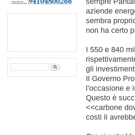
sempre Pantal
aziende energe
sembra proprio 
non ha certo 
I 550 e 840 mil
rispettivament
Form di ricerca
Cerca
gli investiment
Il Governo Pro
l'occasione e 
Questo è succ
<<carbone dov
costi li avreb