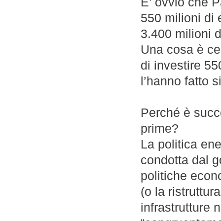
E’ ovvio che P
550 milioni di
3.400 milioni d
Una cosa è cer
di investire 55
l’hanno fatto 
Perché è succ
prime?
La politica en
condotta dal g
politiche econ
(o la ristruttur
infrastrutture