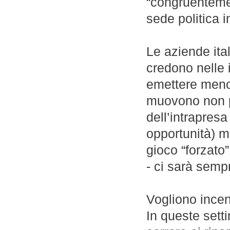
“congruentemen
sede politica 
Le aziende ita
credono nelle 
emettere meno 
muovono non pe
dell’intrapresa
opportunità) m
gioco “forzato
- ci sarà semp
Vogliono incent
In queste sett