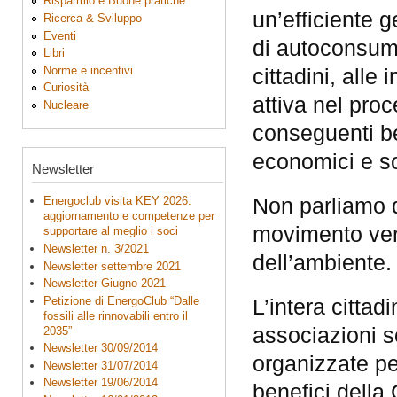
Risparmio e Buone pratiche
un’efficiente g
Ricerca & Sviluppo
Eventi
di autoconsum
Libri
Norme e incentivi
cittadini, alle
Curiosità
attiva nel pro
Nucleare
conseguenti be
economici e so
Newsletter
Non parliamo q
Energoclub visita KEY 2026:
aggiornamento e competenze per
movimento vers
supportare al meglio i soci
Newsletter n. 3/2021
dell’ambiente
Newsletter settembre 2021
Newsletter Giugno 2021
Petizione di EnergoClub “Dalle
L’intera cittad
fossili alle rinnovabili entro il
associazioni so
2035”
Newsletter 30/09/2014
organizzate per
Newsletter 31/07/2014
Newsletter 19/06/2014
benefici della