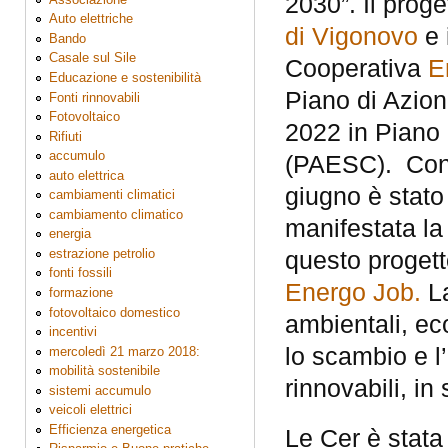
2030”. Il prog
Auto elettriche
di Vigonovo
e 
Bando
Casale sul Sile
Cooperativa
E
Educazione e sostenibilità
Piano di Azion
Fonti rinnovabili
Fotovoltaico
2022 in Piano 
Rifiuti
accumulo
(PAESC). Con 
auto elettrica
giugno è stato 
cambiamenti climatici
cambiamento climatico
manifestata la
energia
estrazione petrolio
questo proget
fonti fossili
Energo Job.
La
formazione
fotovoltaico domestico
ambientali, ec
incentivi
lo scambio e l
mercoledì 21 marzo 2018:
mobilità sostenibile
rinnovabili, in
sistemi accumulo
veicoli elettrici
Efficienza energetica
Le Cer è stata