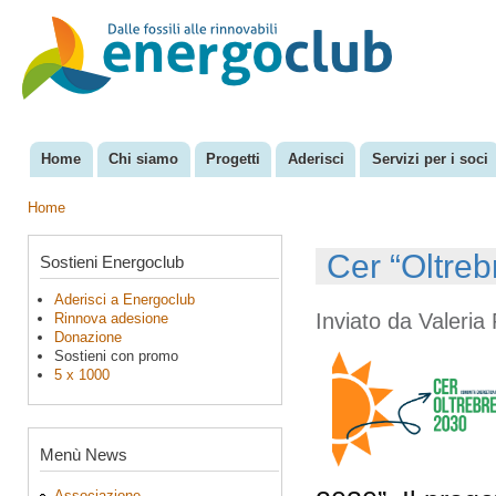
Sal
con
EnergoClub
per la
pri
riconversione
del sistema
energetico
Home
Chi siamo
Progetti
Aderisci
Servizi per i soci
Menu principale
Home
Tu sei qui
Cer “Oltreb
Sostieni Energoclub
Aderisci a Energoclub
Inviato da
Valeria 
Rinnova adesione
Donazione
Sostieni con promo
5 x 1000
Menù News
Associazione