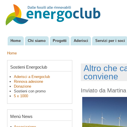
Sal
con
EnergoClub
per la
pri
riconversione
del sistema
energetico
Home
Chi siamo
Progetti
Aderisci
Servizi per i soci
Menu principale
Home
Tu sei qui
Altro che ca
Sostieni Energoclub
conviene
Aderisci a Energoclub
Rinnova adesione
Donazione
Inviato da
Martina
Sostieni con promo
5 x 1000
Menù News
Associazione