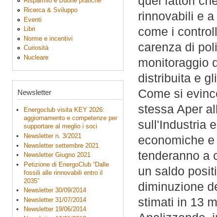
quei fattori ch
Risparmio e Buone pratiche
Ricerca & Sviluppo
rinnovabili e a 
Eventi
come i controlli
Libri
Norme e incentivi
carenza di poli
Curiosità
Nucleare
monitoraggio d
distribuita e gl
Come si evinc
Newsletter
stessa Aper al
Energoclub visita KEY 2026:
aggiornamento e competenze per
sull'Industria 
supportare al meglio i soci
Newsletter n. 3/2021
economiche e o
Newsletter settembre 2021
tenderanno a c
Newsletter Giugno 2021
Petizione di EnergoClub “Dalle
un saldo positi
fossili alle rinnovabili entro il
2035”
diminuzione dei
Newsletter 30/09/2014
stimati in 13 m
Newsletter 31/07/2014
Newsletter 19/06/2014