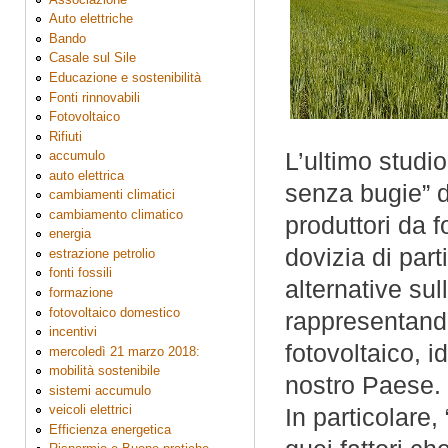
Auto elettriche
Bando
Casale sul Sile
Educazione e sostenibilità
Fonti rinnovabili
Fotovoltaico
Rifiuti
L’ultimo studio
accumulo
auto elettrica
senza bugie” d
cambiamenti climatici
cambiamento climatico
produttori da f
energia
dovizia di part
estrazione petrolio
fonti fossili
alternative sul
formazione
fotovoltaico domestico
rappresentando 
incentivi
fotovoltaico, i
mercoledì 21 marzo 2018:
mobilità sostenibile
nostro Paese.
sistemi accumulo
veicoli elettrici
In particolare
Efficienza energetica