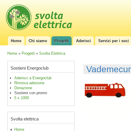
Sal
con
EnergoClub
per la
pri
riconversione
del sistema
energetico
Home
Chi siamo
Progetti
Aderisci
Servizi per i soci
Menu principale
Home
»
Progetti
»
Svolta Elettrica
Tu sei qui
Vademecum p
Sostieni Energoclub
Aderisci a Energoclub
Rinnova adesione
Donazione
Sostieni con promo
5 x 1000
Svolta elettrica
Home