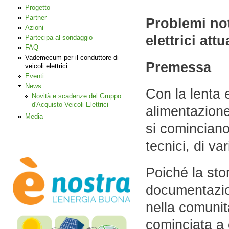
Progetto
Partner
Problemi not
Azioni
elettrici att
Partecipa al sondaggio
FAQ
Vademecum per il conduttore di
Premessa
veicoli elettrici
Eventi
News
Con la lenta 
Novità e scadenze del Gruppo
d'Acquisto Veicoli Elettrici
alimentazione
Media
si cominciano
tecnici, di va
Poiché la stor
documentazion
nella comunità
cominciata a 