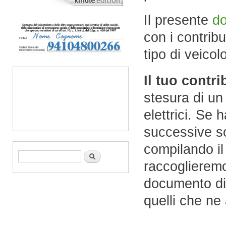
Il presente
d
con i contribu
tipo di veicol
Il tuo contri
stesura di u
elettrici. Se
successive so
compilando i
Form di ricerca
Cerca
raccoglieremo
documento di 
quelli che ne