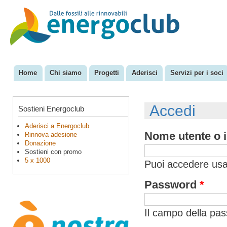
Sal
con
EnergoClub
per la
pri
riconversione
del sistema
energetico
Home
Chi siamo
Progetti
Aderisci
Servizi per i soci
Menu principale
Accedi
Sostieni Energoclub
Aderisci a Energoclub
Nome utente o i
Rinnova adesione
Donazione
Sostieni con promo
5 x 1000
Puoi accedere usan
Password
*
Il campo della pa