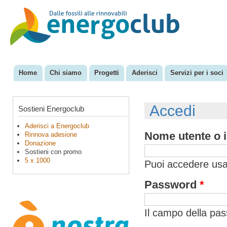
Sal
con
EnergoClub
per la
pri
riconversione
del sistema
energetico
Home
Chi siamo
Progetti
Aderisci
Servizi per i soci
Menu principale
Accedi
Sostieni Energoclub
Aderisci a Energoclub
Nome utente o i
Rinnova adesione
Donazione
Sostieni con promo
5 x 1000
Puoi accedere usan
Password
*
Il campo della pa